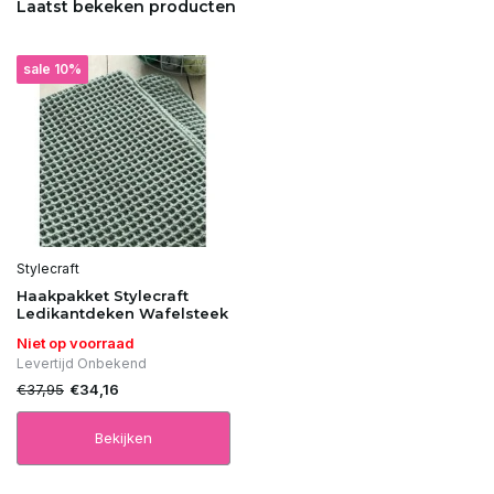
Laatst bekeken producten
Uitverkocht
sale 10%
Uitverkocht
Uitverkocht
Uitverkocht
Uitverkocht
Stylecraft
Haakpakket Stylecraft
Uitverkocht
Ledikantdeken Wafelsteek
Niet op voorraad
Uitverkocht
Levertijd Onbekend
€37,95
€34,16
Uitverkocht
Bekijken
Uitverkocht