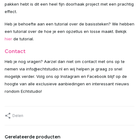
pakken hebt is dit een heel fijn doorhaak project met een prachtig
Uitverkocht
effect.
Uitverkocht
Heb je behoefte aan een tutorial over de basissteken? We hebben
een tutorial over de hoe je een opzetlus en losse maakt. Bekijk
Uitverkocht
hier
de tutorial.
Contact
Uitverkocht
Heb je nog vragen? Aarzel dan niet om contact met ons op te
Uitverkocht
nemen via
info@echtstudio.nl
en wij helpen je graag zo snel
mogelijk verder. Volg ons op Instagram en Facebook blijf op de
Uitverkocht
hoogte van alle exclusieve aanbiedingen en interessant nieuws
rondom Echtstudio!
Uitverkocht
Uitverkocht
Delen
Uitverkocht
Gerelateerde producten