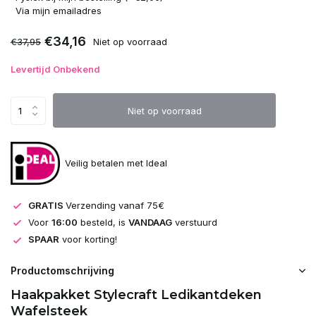
Uitverkocht
Via mijn emailadres
€34,16
€37,95
Niet op voorraad
Uitverkocht
Levertijd Onbekend
Uitverkocht
Niet op voorraad
Uitverkocht
Uitverkocht
Veilig betalen met Ideal
Uitverkocht
GRATIS
Verzending vanaf 75€
Uitverkocht
Voor
16:00
besteld, is
VANDAAG
verstuurd
SPAAR
voor korting!
Uitverkocht
Productomschrijving
Uitverkocht
Haakpakket Stylecraft Ledikantdeken
Wafelsteek