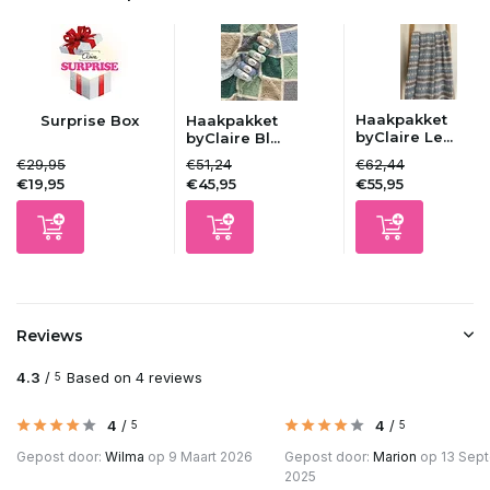
Uitverkocht
Uitverkocht
Haakpakket
Surprise Box
Haakpakket
Uitverkocht
byClaire Le...
byClaire Bl...
€29,95
€51,24
€62,44
€19,95
€45,95
€55,95
Uitverkocht
Uitverkocht
Uitverkocht
Reviews
Uitverkocht
4.3
/
Based on 4 reviews
5
Uitverkocht
4
/
4
/
5
5
Gepost door:
Wilma
op 9 Maart 2026
Gepost door:
Marion
op 13 Sep
Uitverkocht
2025