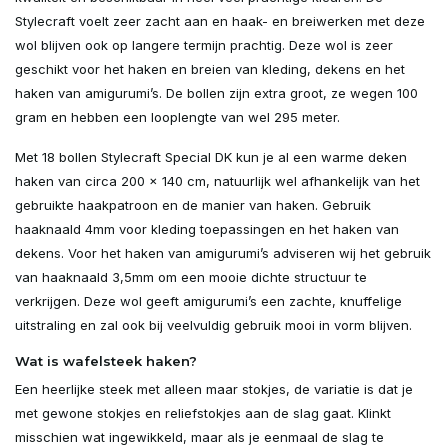
Uitverkocht
Stylecraft voelt zeer zacht aan en haak- en breiwerken met deze
wol blijven ook op langere termijn prachtig. Deze wol is zeer
Uitverkocht
geschikt voor het haken en breien van kleding, dekens en het
haken van amigurumi’s. De bollen zijn extra groot, ze wegen 100
Uitverkocht
gram en hebben een looplengte van wel 295 meter.
Met 18 bollen Stylecraft Special DK kun je al een warme deken
Uitverkocht
haken van circa 200 x 140 cm, natuurlijk wel afhankelijk van het
gebruikte haakpatroon en de manier van haken. Gebruik
Uitverkocht
haaknaald 4mm voor kleding toepassingen en het haken van
dekens. Voor het haken van amigurumi’s adviseren wij het gebruik
Uitverkocht
van haaknaald 3,5mm om een mooie dichte structuur te
verkrijgen. Deze wol geeft amigurumi’s een zachte, knuffelige
Uitverkocht
uitstraling en zal ook bij veelvuldig gebruik mooi in vorm blijven.
Wat is wafelsteek haken?
Uitverkocht
Een heerlijke steek met alleen maar stokjes, de variatie is dat je
met gewone stokjes en reliefstokjes aan de slag gaat. Klinkt
Uitverkocht
misschien wat ingewikkeld, maar als je eenmaal de slag te