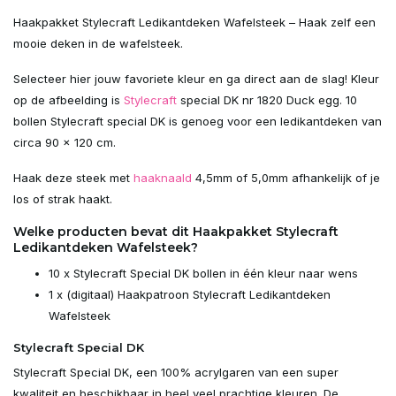
Uitverkocht
Haakpakket Stylecraft Ledikantdeken Wafelsteek – Haak zelf een
mooie deken in de wafelsteek.
Uitverkocht
Selecteer hier jouw favoriete kleur en ga direct aan de slag! Kleur
op de afbeelding is
Stylecraft
special DK nr 1820 Duck egg. 10
Uitverkocht
bollen Stylecraft special DK is genoeg voor een ledikantdeken van
circa 90 x 120 cm.
Uitverkocht
Haak deze steek met
haaknaald
4,5mm of 5,0mm afhankelijk of je
Uitverkocht
los of strak haakt.
Welke producten bevat dit Haakpakket Stylecraft
Uitverkocht
Ledikantdeken Wafelsteek?
10 x Stylecraft Special DK bollen in één kleur naar wens
Uitverkocht
1 x (digitaal) Haakpatroon Stylecraft Ledikantdeken
Wafelsteek
Uitverkocht
Stylecraft Special DK
Uitverkocht
Stylecraft Special DK, een 100% acrylgaren van een super
kwaliteit en beschikbaar in heel veel prachtige kleuren. De