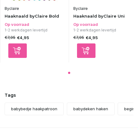
Uitverkocht
Byclaire
Byclaire
Haaknaald byClaire Bold
Haaknaald byClaire Uni
Uitverkocht
Op voorraad
Op voorraad
1-2 werkdagen levertijd
1-2 werkdagen levertijd
€7,95
€7,95
€4,95
€4,95
Uitverkocht
Uitverkocht
Uitverkocht
Uitverkocht
Tags
Uitverkocht
babybedje haakpatroon
babydeken haken
beginn
Uitverkocht
Uitverkocht