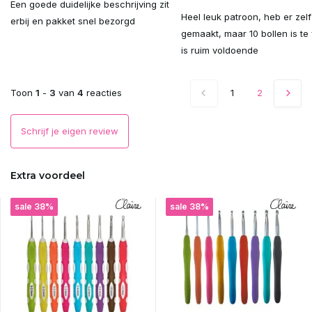
Een goede duidelijke beschrijving zit
Uitverkocht
Heel leuk patroon, heb er zelf
erbij en pakket snel bezorgd
gemaakt, maar 10 bollen is te 
Uitverkocht
is ruim voldoende
Uitverkocht
Toon
1
-
3
van
4
reacties
1
2
Uitverkocht
Schrijf je eigen review
Uitverkocht
Extra voordeel
Uitverkocht
sale 38%
sale 38%
Uitverkocht
Uitverkocht
Uitverkocht