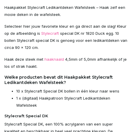
Uitverkocht
Haakpakket Stylecraft Ledikantdeken Wafelsteek – Haak zelf een
mooie deken in de wafelsteek.
Uitverkocht
Selecteer hier jouw favoriete kleur en ga direct aan de slag! Kleur
op de afbeelding is
Stylecraft
special DK nr 1820 Duck egg. 10
Uitverkocht
bollen Stylecraft special DK is genoeg voor een ledikantdeken van
circa 90 x 120 cm.
Uitverkocht
Haak deze steek met
haaknaald
4,5mm of 5,0mm afhankelijk of je
Uitverkocht
los of strak haakt.
Welke producten bevat dit Haakpakket Stylecraft
Uitverkocht
Ledikantdeken Wafelsteek?
10 x Stylecraft Special DK bollen in één kleur naar wens
Uitverkocht
1 x (digitaal) Haakpatroon Stylecraft Ledikantdeken
Wafelsteek
Uitverkocht
Stylecraft Special DK
Uitverkocht
Stylecraft Special DK, een 100% acrylgaren van een super
kwaliteit en beschikbaar in heel veel prachtige kleuren. De