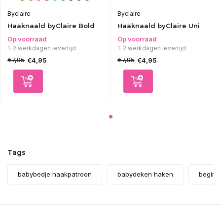
Uitverkocht
Byclaire
Byclaire
Haaknaald byClaire Bold
Haaknaald byClaire Uni
Uitverkocht
Op voorraad
Op voorraad
1-2 werkdagen levertijd
1-2 werkdagen levertijd
€7,95
€7,95
€4,95
€4,95
Uitverkocht
Uitverkocht
Uitverkocht
Uitverkocht
Tags
Uitverkocht
babybedje haakpatroon
babydeken haken
beginn
Uitverkocht
Uitverkocht