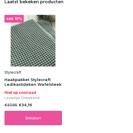
Laatst bekeken producten
Uitverkocht
sale 10%
Uitverkocht
Uitverkocht
Uitverkocht
Uitverkocht
Stylecraft
Haakpakket Stylecraft
Uitverkocht
Ledikantdeken Wafelsteek
Niet op voorraad
Uitverkocht
Levertijd Onbekend
€37,95
€34,16
Uitverkocht
Bekijken
Uitverkocht