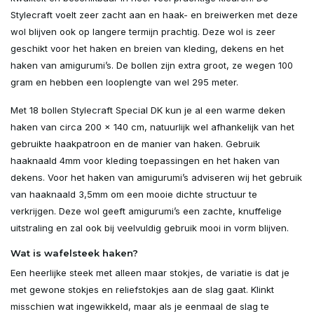
Uitverkocht
Stylecraft voelt zeer zacht aan en haak- en breiwerken met deze
wol blijven ook op langere termijn prachtig. Deze wol is zeer
Uitverkocht
geschikt voor het haken en breien van kleding, dekens en het
haken van amigurumi’s. De bollen zijn extra groot, ze wegen 100
Uitverkocht
gram en hebben een looplengte van wel 295 meter.
Met 18 bollen Stylecraft Special DK kun je al een warme deken
Uitverkocht
haken van circa 200 x 140 cm, natuurlijk wel afhankelijk van het
gebruikte haakpatroon en de manier van haken. Gebruik
Uitverkocht
haaknaald 4mm voor kleding toepassingen en het haken van
dekens. Voor het haken van amigurumi’s adviseren wij het gebruik
Uitverkocht
van haaknaald 3,5mm om een mooie dichte structuur te
verkrijgen. Deze wol geeft amigurumi’s een zachte, knuffelige
Uitverkocht
uitstraling en zal ook bij veelvuldig gebruik mooi in vorm blijven.
Wat is wafelsteek haken?
Uitverkocht
Een heerlijke steek met alleen maar stokjes, de variatie is dat je
met gewone stokjes en reliefstokjes aan de slag gaat. Klinkt
Uitverkocht
misschien wat ingewikkeld, maar als je eenmaal de slag te