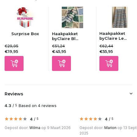
Uitverkocht
Uitverkocht
Haakpakket
Surprise Box
Haakpakket
Uitverkocht
byClaire Le...
byClaire Bl...
€29,95
€51,24
€62,44
€19,95
€45,95
€55,95
Uitverkocht
Uitverkocht
Uitverkocht
Reviews
Uitverkocht
4.3
/
Based on 4 reviews
5
Uitverkocht
4
/
4
/
5
5
Gepost door:
Wilma
op 9 Maart 2026
Gepost door:
Marion
op 13 Sep
Uitverkocht
2025