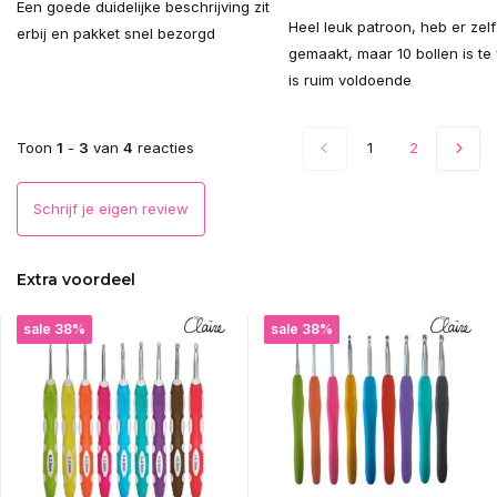
Een goede duidelijke beschrijving zit
Uitverkocht
Heel leuk patroon, heb er zelf
erbij en pakket snel bezorgd
gemaakt, maar 10 bollen is te 
Uitverkocht
is ruim voldoende
Uitverkocht
Toon
1
-
3
van
4
reacties
1
2
Uitverkocht
Schrijf je eigen review
Uitverkocht
Extra voordeel
Uitverkocht
sale 38%
sale 38%
Uitverkocht
Uitverkocht
Uitverkocht