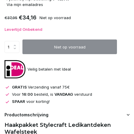
Uitverkocht
Via mijn emailadres
€34,16
€37,95
Niet op voorraad
Uitverkocht
Levertijd Onbekend
Uitverkocht
Niet op voorraad
Uitverkocht
Uitverkocht
Veilig betalen met Ideal
Uitverkocht
GRATIS
Verzending vanaf 75€
Uitverkocht
Voor
16:00
besteld, is
VANDAAG
verstuurd
SPAAR
voor korting!
Uitverkocht
Productomschrijving
Uitverkocht
Haakpakket Stylecraft Ledikantdeken
Wafelsteek