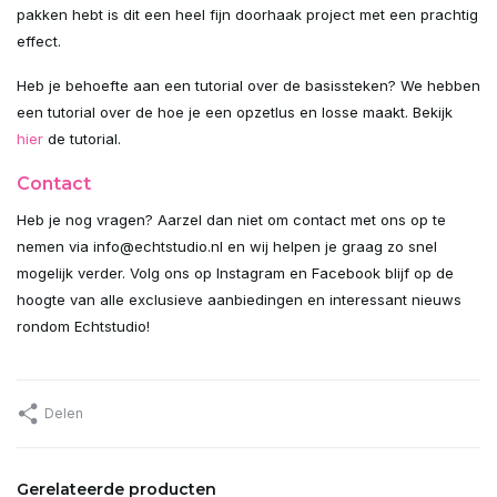
pakken hebt is dit een heel fijn doorhaak project met een prachtig
Uitverkocht
effect.
Uitverkocht
Heb je behoefte aan een tutorial over de basissteken? We hebben
een tutorial over de hoe je een opzetlus en losse maakt. Bekijk
Uitverkocht
hier
de tutorial.
Contact
Uitverkocht
Heb je nog vragen? Aarzel dan niet om contact met ons op te
Uitverkocht
nemen via
info@echtstudio.nl
en wij helpen je graag zo snel
mogelijk verder. Volg ons op Instagram en Facebook blijf op de
Uitverkocht
hoogte van alle exclusieve aanbiedingen en interessant nieuws
rondom Echtstudio!
Uitverkocht
Uitverkocht
Delen
Uitverkocht
Gerelateerde producten