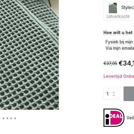
Stylec
Uitverkocht
Hoe wilt u he
Fysiek bij mij
Via mijn email
€34,
€37,95
Levertijd Onb
Vei