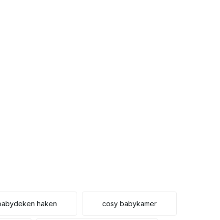
Uitverkocht
Uitverkocht
Uitverkocht
Uitverkocht
Uitverkocht
Uitverkocht
Uitverkocht
Uitverkocht
Uitverkocht
 babydeken haken
cosy babykamer