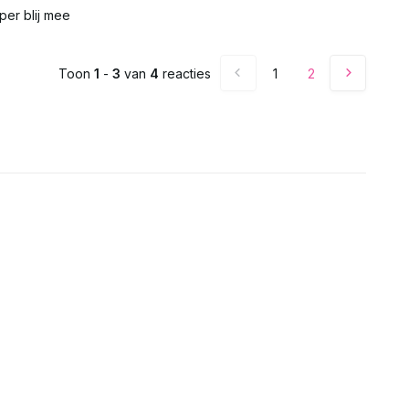
Uitverkocht
per blij mee
Uitverkocht
Toon
1
-
3
van
4
reacties
1
2
Uitverkocht
Uitverkocht
Uitverkocht
Uitverkocht
Uitverkocht
Uitverkocht
Uitverkocht