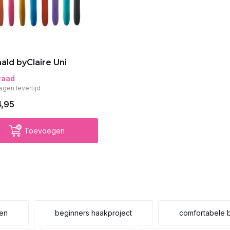
ald byClaire Uni
raad
agen levertijd
4,95
Toevoegen
en
beginners haakproject
comfortabele