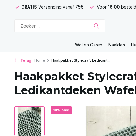
GRATIS
Verzending vanaf 75€
Voor
16:00
besteld
Wol en Garen
Naalden
H
Terug
Home
Haakpakket Stylecraft Ledikant...
Haakpakket Stylecra
Ledikantdeken Wafe
10% sale