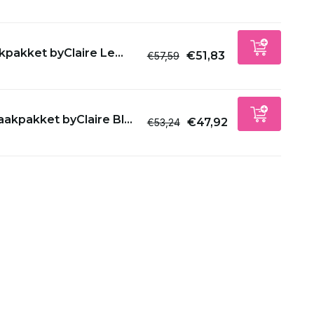
Uitverkocht
pakket byClaire Le...
€51,83
€57,59
Uitverkocht
Uitverkocht
akpakket byClaire Bl...
€47,92
€53,24
Uitverkocht
Uitverkocht
Uitverkocht
Uitverkocht
Uitverkocht