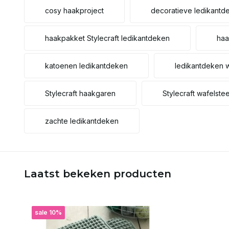
cosy haakproject
decoratieve ledikantd
haakpakket Stylecraft ledikantdeken
haa
katoenen ledikantdeken
ledikantdeken 
Stylecraft haakgaren
Stylecraft wafelste
zachte ledikantdeken
Laatst bekeken producten
sale 10%