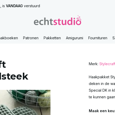
, is
VANDAAG
verstuurd
aakboeken
Patronen
Pakketten
Amigurumi
Fournituren
S
ft
Merk:
Stylecraf
lsteek
Haakpakket Sty
deken in de waf
Special DK in k
te kunnen gaan
Maak een keu