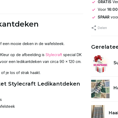
GRATIS
Ve
Voor
16:00
SPAAR
voor
ikantdeken
Delen
f een mooie deken in de wafelsteek.
Gerelate
! Kleur op de afbeelding is
Stylecraft
special DK
 voor een ledikantdeken van circa 90 x 120 cm.
S
f je los of strak haakt.
et Stylecraft Ledikantdeken
Ha
ns
afelsteek
Haak