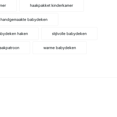
Uitverkocht
mer
haakpakket kinderkamer
Uitverkocht
handgemaakte babydeken
Uitverkocht
babydeken haken
stijlvolle babydeken
Uitverkocht
haakpatroon
warme babydeken
Uitverkocht
Uitverkocht
Uitverkocht
Uitverkocht
Uitverkocht