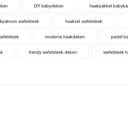
eken
DIY babydeken
haakpakket babyka
kpatroon wafelsteek
haakset wafelsteek
wafelsteek
moderne haakdeken
pastel 
ek
trendy wafelsteek deken
wafelsteek 