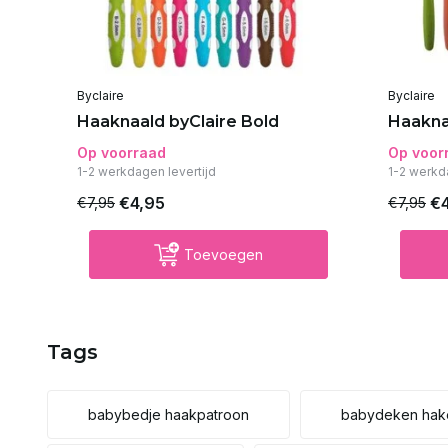
Byclaire
Byclaire
Haaknaald byClaire Bold
Haakna
Op voorraad
Op voor
1-2 werkdagen levertijd
1-2 werkd
€4,95
€
€7,95
€7,95
Toevoegen
Tags
babybedje haakpatroon
babydeken hak