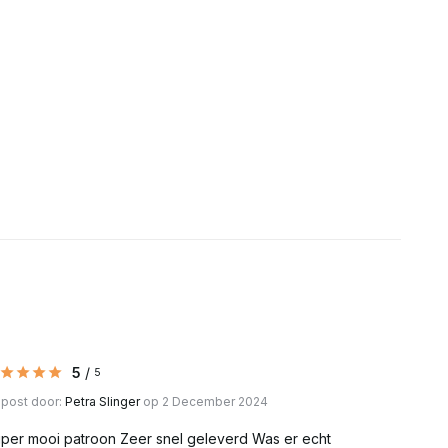
Uitverkocht
Uitverkocht
Uitverkocht
Uitverkocht
Uitverkocht
Uitverkocht
Uitverkocht
Uitverkocht
5
/
5
Uitverkocht
post door:
Petra Slinger
op 2 December 2024
per mooi patroon Zeer snel geleverd Was er echt