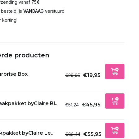
rzending vanaf 75€
besteld, is
VANDAAG
verstuurd
Uitverkocht
 korting!
Uitverkocht
Uitverkocht
erde producten
Uitverkocht
urprise Box
€19,95
€29,95
Uitverkocht
Uitverkocht
akpakket byClaire Bl...
€45,95
€51,24
Uitverkocht
Uitverkocht
pakket byClaire Le...
€55,95
€62,44
Uitverkocht