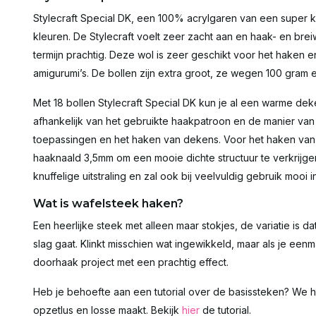
Stylecraft Special DK, een 100% acrylgaren van een super kw
kleuren. De Stylecraft voelt zeer zacht aan en haak- en br
termijn prachtig. Deze wol is zeer geschikt voor het haken 
amigurumi’s. De bollen zijn extra groot, ze wegen 100 gram
Met 18 bollen Stylecraft Special DK kun je al een warme dek
afhankelijk van het gebruikte haakpatroon en de manier va
toepassingen en het haken van dekens. Voor het haken van 
haaknaald 3,5mm om een mooie dichte structuur te verkrijge
knuffelige uitstraling en zal ook bij veelvuldig gebruik mooi i
Wat is wafelsteek haken?
Een heerlijke steek met alleen maar stokjes, de variatie is d
slag gaat. Klinkt misschien wat ingewikkeld, maar als je eenma
doorhaak project met een prachtig effect.
Heb je behoefte aan een tutorial over de basissteken? We h
opzetlus en losse maakt. Bekijk
hier
de tutorial.