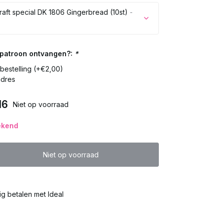
raft special DK 1806 Gingerbread (10st)
-
Uitverkocht
t patroon ontvangen?:
*
n bestelling (+€2,00)
Uitverkocht
adres
Uitverkocht
16
Niet op voorraad
Uitverkocht
ekend
Uitverkocht
Niet op voorraad
Uitverkocht
lig betalen met Ideal
Uitverkocht
Uitverkocht