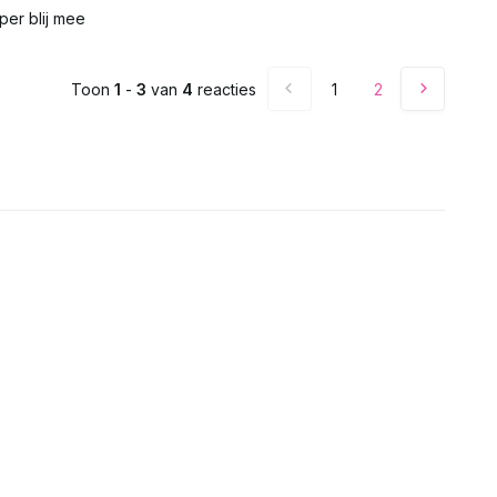
per blij mee
Uitverkocht
Toon
1
-
3
van
4
reacties
1
2
Uitverkocht
Uitverkocht
Uitverkocht
Uitverkocht
Uitverkocht
Uitverkocht
Uitverkocht
Uitverkocht