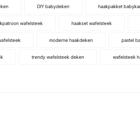
eken
DIY babydeken
haakpakket babyka
kpatroon wafelsteek
haakset wafelsteek
wafelsteek
moderne haakdeken
pastel 
ek
trendy wafelsteek deken
wafelsteek 