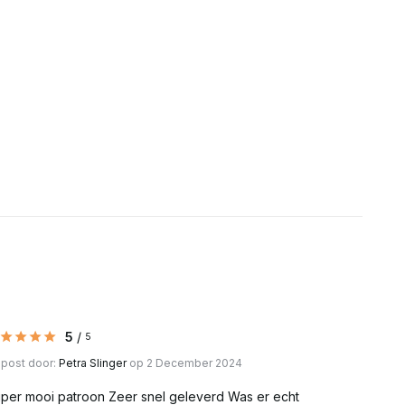
Uitverkocht
Uitverkocht
Uitverkocht
Uitverkocht
Uitverkocht
Uitverkocht
Uitverkocht
5
/
5
Uitverkocht
post door:
Petra Slinger
op 2 December 2024
Uitverkocht
per mooi patroon Zeer snel geleverd Was er echt