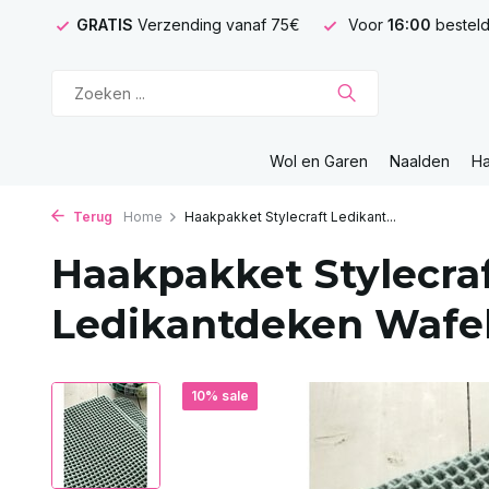
GRATIS
Verzending vanaf 75€
Voor
16:00
besteld
Wol en Garen
Naalden
H
Terug
Home
Haakpakket Stylecraft Ledikant...
Haakpakket Stylecra
Ledikantdeken Wafe
10% sale