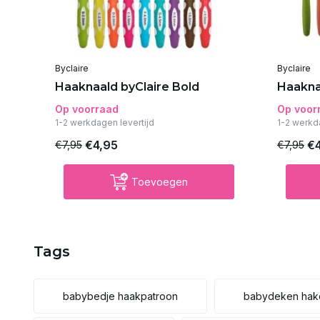
Byclaire
Byclaire
Haaknaald byClaire Bold
Haakna
Op voorraad
Op voor
1-2 werkdagen levertijd
1-2 werkd
€4,95
€
€7,95
€7,95
Toevoegen
Tags
babybedje haakpatroon
babydeken hak