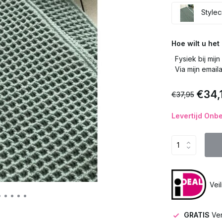
Stylec
Hoe wilt u he
Fysiek bij mij
Via mijn email
€34,
€37,95
Levertijd Onb
Vei
GRATIS
Ve