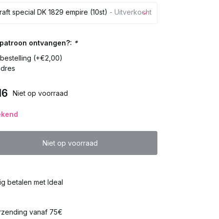
raft special DK 1829 empire (10st)
- Uitverkocht
Uitverkocht
t patroon ontvangen?:
*
n bestelling (+€2,00)
Uitverkocht
adres
Uitverkocht
16
Niet op voorraad
Uitverkocht
ekend
Uitverkocht
Niet op voorraad
Uitverkocht
lig betalen met Ideal
Uitverkocht
Uitverkocht
rzending vanaf 75€