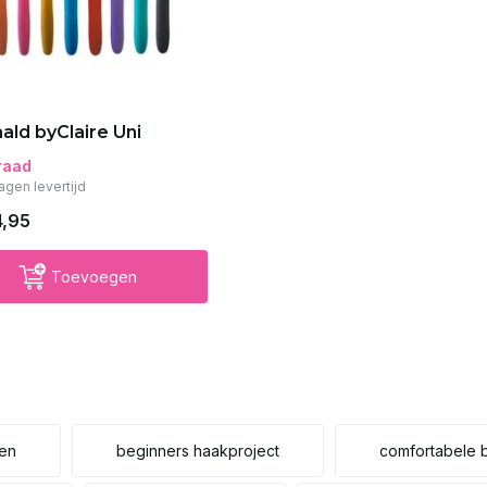
ald byClaire Uni
raad
agen levertijd
4,95
Toevoegen
en
beginners haakproject
comfortabele