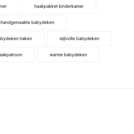
mer
haakpakket kinderkamer
Uitverkocht
handgemaakte babydeken
Uitverkocht
babydeken haken
stijlvolle babydeken
Uitverkocht
haakpatroon
warme babydeken
Uitverkocht
Uitverkocht
Uitverkocht
Uitverkocht
Uitverkocht
Uitverkocht