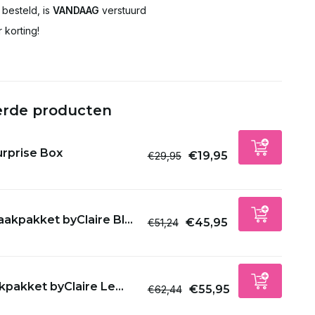
besteld, is
VANDAAG
verstuurd
Uitverkocht
 korting!
Uitverkocht
Uitverkocht
erde producten
Uitverkocht
urprise Box
€19,95
€29,95
Uitverkocht
Uitverkocht
akpakket byClaire Bl...
€45,95
€51,24
Uitverkocht
Uitverkocht
pakket byClaire Le...
€55,95
€62,44
Uitverkocht