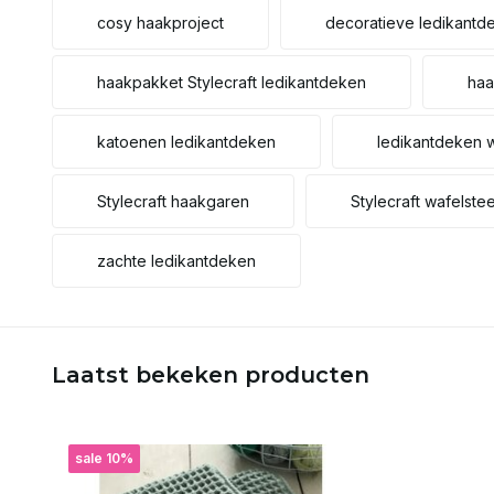
cosy haakproject
decoratieve ledikantd
haakpakket Stylecraft ledikantdeken
haa
katoenen ledikantdeken
ledikantdeken 
Stylecraft haakgaren
Stylecraft wafelste
zachte ledikantdeken
Laatst bekeken producten
sale 10%