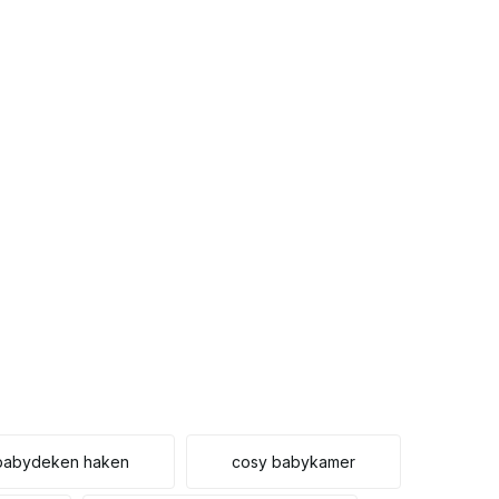
Uitverkocht
Uitverkocht
Uitverkocht
Uitverkocht
Uitverkocht
Uitverkocht
Uitverkocht
Uitverkocht
 babydeken haken
cosy babykamer
Uitverkocht