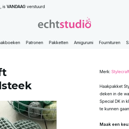
, is
VANDAAG
verstuurd
aakboeken
Patronen
Pakketten
Amigurumi
Fournituren
S
ft
Merk:
Stylecraf
lsteek
Haakpakket Sty
deken in de waf
Special DK in k
te kunnen gaan
Maak een keu