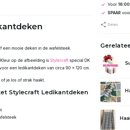
Voor
16:00
SPAAR
voor
ikantdeken
Delen
Gerelate
f een mooie deken in de wafelsteek.
! Kleur op de afbeelding is
Stylecraft
special DK
S
 voor een ledikantdeken van circa 90 x 120 cm.
f je los of strak haakt.
Ha
et Stylecraft Ledikantdeken
ns
afelsteek
Haak