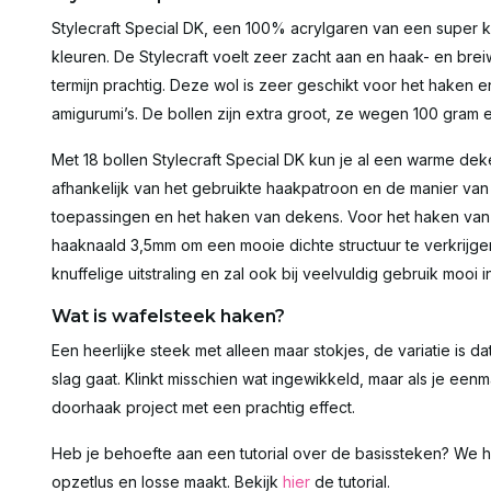
Stylecraft Special DK, een 100% acrylgaren van een super kw
kleuren. De Stylecraft voelt zeer zacht aan en haak- en br
termijn prachtig. Deze wol is zeer geschikt voor het haken 
amigurumi’s. De bollen zijn extra groot, ze wegen 100 gram
Met 18 bollen Stylecraft Special DK kun je al een warme dek
afhankelijk van het gebruikte haakpatroon en de manier va
toepassingen en het haken van dekens. Voor het haken van 
haaknaald 3,5mm om een mooie dichte structuur te verkrijge
knuffelige uitstraling en zal ook bij veelvuldig gebruik mooi i
Wat is wafelsteek haken?
Een heerlijke steek met alleen maar stokjes, de variatie is d
slag gaat. Klinkt misschien wat ingewikkeld, maar als je eenma
doorhaak project met een prachtig effect.
Heb je behoefte aan een tutorial over de basissteken? We h
opzetlus en losse maakt. Bekijk
hier
de tutorial.