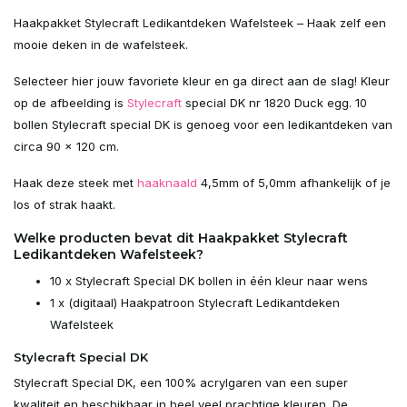
Uitverkocht
Haakpakket Stylecraft Ledikantdeken Wafelsteek – Haak zelf een
mooie deken in de wafelsteek.
Uitverkocht
Selecteer hier jouw favoriete kleur en ga direct aan de slag! Kleur
op de afbeelding is
Stylecraft
special DK nr 1820 Duck egg. 10
Uitverkocht
bollen Stylecraft special DK is genoeg voor een ledikantdeken van
circa 90 x 120 cm.
Uitverkocht
Haak deze steek met
haaknaald
4,5mm of 5,0mm afhankelijk of je
Uitverkocht
los of strak haakt.
Welke producten bevat dit Haakpakket Stylecraft
Uitverkocht
Ledikantdeken Wafelsteek?
10 x Stylecraft Special DK bollen in één kleur naar wens
Uitverkocht
1 x (digitaal) Haakpatroon Stylecraft Ledikantdeken
Wafelsteek
Uitverkocht
Stylecraft Special DK
Uitverkocht
Stylecraft Special DK, een 100% acrylgaren van een super
kwaliteit en beschikbaar in heel veel prachtige kleuren. De