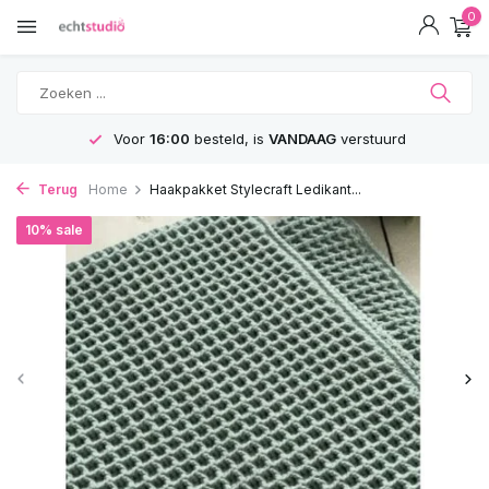
0
VANDAAG
verstuurd
GRATIS
Verzending
Terug
Home
Haakpakket Stylecraft Ledikant...
10% sale