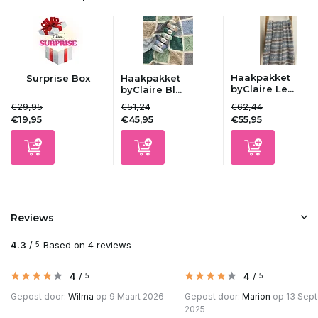
Uitverkocht
Uitverkocht
Haakpakket
Surprise Box
Haakpakket
Uitverkocht
byClaire Le...
byClaire Bl...
€29,95
€51,24
€62,44
€19,95
€45,95
€55,95
Uitverkocht
Uitverkocht
Uitverkocht
Reviews
Uitverkocht
4.3
/
Based on 4 reviews
5
Uitverkocht
4
/
4
/
5
5
Gepost door:
Wilma
op 9 Maart 2026
Gepost door:
Marion
op 13 Sep
Uitverkocht
2025