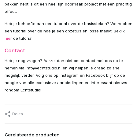
pakken hebt is dit een heel fijn doorhaak project met een prachtig
Uitverkocht
effect.
Uitverkocht
Heb je behoefte aan een tutorial over de basissteken? We hebben
een tutorial over de hoe je een opzetlus en losse maakt. Bekijk
Uitverkocht
hier
de tutorial.
Contact
Uitverkocht
Heb je nog vragen? Aarzel dan niet om contact met ons op te
Uitverkocht
nemen via
info@echtstudio.nl
en wij helpen je graag zo snel
mogelijk verder. Volg ons op Instagram en Facebook blijf op de
Uitverkocht
hoogte van alle exclusieve aanbiedingen en interessant nieuws
rondom Echtstudio!
Uitverkocht
Uitverkocht
Delen
Uitverkocht
Gerelateerde producten