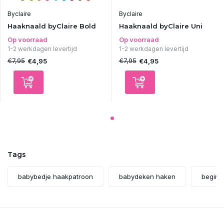
Uitverkocht
Byclaire
Byclaire
Haaknaald byClaire Bold
Haaknaald byClaire Uni
Uitverkocht
Op voorraad
Op voorraad
1-2 werkdagen levertijd
1-2 werkdagen levertijd
€7,95
€7,95
€4,95
€4,95
Uitverkocht
Uitverkocht
Uitverkocht
Uitverkocht
Tags
Uitverkocht
babybedje haakpatroon
babydeken haken
beginn
Uitverkocht
Uitverkocht