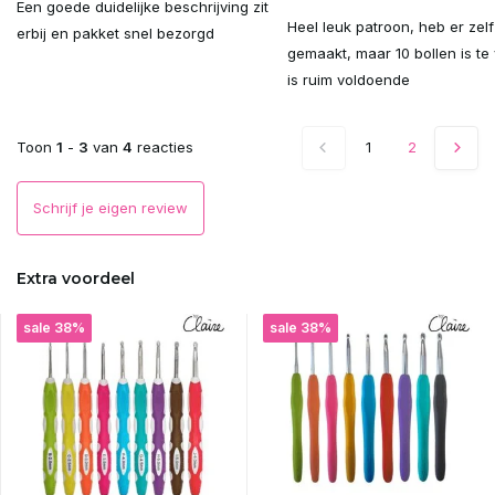
Een goede duidelijke beschrijving zit
Uitverkocht
Heel leuk patroon, heb er zelf
erbij en pakket snel bezorgd
gemaakt, maar 10 bollen is te 
Uitverkocht
is ruim voldoende
Uitverkocht
Toon
1
-
3
van
4
reacties
1
2
Uitverkocht
Schrijf je eigen review
Uitverkocht
Extra voordeel
Uitverkocht
sale 38%
sale 38%
Uitverkocht
Uitverkocht
Uitverkocht