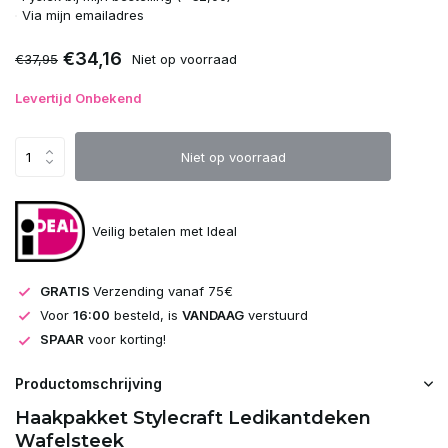
Uitverkocht
Via mijn emailadres
€34,16
€37,95
Niet op voorraad
Uitverkocht
Levertijd Onbekend
Uitverkocht
Niet op voorraad
Uitverkocht
Uitverkocht
Veilig betalen met Ideal
Uitverkocht
GRATIS
Verzending vanaf 75€
Uitverkocht
Voor
16:00
besteld, is
VANDAAG
verstuurd
SPAAR
voor korting!
Uitverkocht
Productomschrijving
Uitverkocht
Haakpakket Stylecraft Ledikantdeken
Wafelsteek