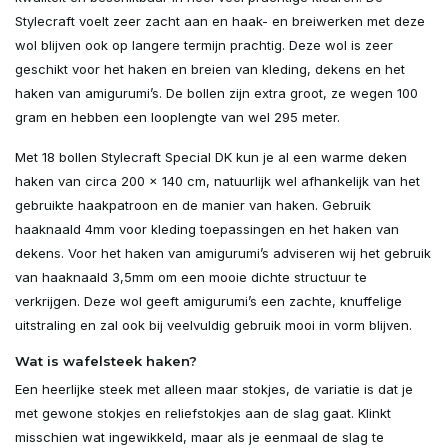
Uitverkocht
Stylecraft voelt zeer zacht aan en haak- en breiwerken met deze
wol blijven ook op langere termijn prachtig. Deze wol is zeer
Uitverkocht
geschikt voor het haken en breien van kleding, dekens en het
haken van amigurumi’s. De bollen zijn extra groot, ze wegen 100
Uitverkocht
gram en hebben een looplengte van wel 295 meter.
Met 18 bollen Stylecraft Special DK kun je al een warme deken
Uitverkocht
haken van circa 200 x 140 cm, natuurlijk wel afhankelijk van het
gebruikte haakpatroon en de manier van haken. Gebruik
Uitverkocht
haaknaald 4mm voor kleding toepassingen en het haken van
dekens. Voor het haken van amigurumi’s adviseren wij het gebruik
Uitverkocht
van haaknaald 3,5mm om een mooie dichte structuur te
verkrijgen. Deze wol geeft amigurumi’s een zachte, knuffelige
Uitverkocht
uitstraling en zal ook bij veelvuldig gebruik mooi in vorm blijven.
Wat is wafelsteek haken?
Uitverkocht
Een heerlijke steek met alleen maar stokjes, de variatie is dat je
met gewone stokjes en reliefstokjes aan de slag gaat. Klinkt
Uitverkocht
misschien wat ingewikkeld, maar als je eenmaal de slag te