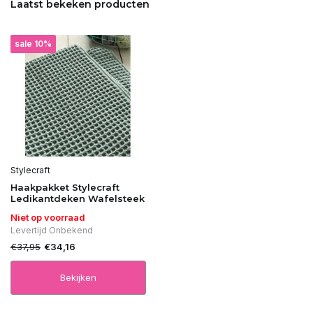
Laatst bekeken producten
Uitverkocht
sale 10%
Uitverkocht
Uitverkocht
Uitverkocht
Uitverkocht
Stylecraft
Haakpakket Stylecraft
Uitverkocht
Ledikantdeken Wafelsteek
Niet op voorraad
Uitverkocht
Levertijd Onbekend
€37,95
€34,16
Uitverkocht
Bekijken
Uitverkocht