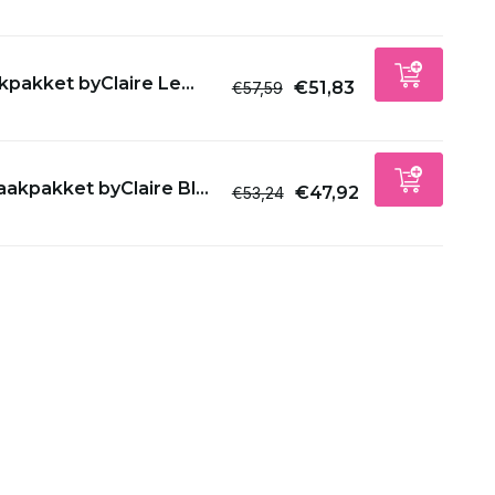
Uitverkocht
pakket byClaire Le...
€51,83
€57,59
Uitverkocht
Uitverkocht
akpakket byClaire Bl...
€47,92
€53,24
Uitverkocht
Uitverkocht
Uitverkocht
Uitverkocht
Uitverkocht