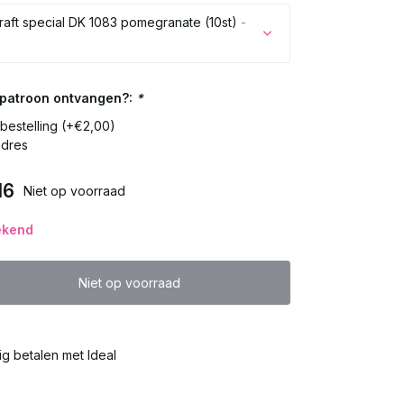
raft special DK 1083 pomegranate (10st)
-
Uitverkocht
t patroon ontvangen?:
*
n bestelling (+€2,00)
Uitverkocht
adres
Uitverkocht
16
Niet op voorraad
Uitverkocht
ekend
Uitverkocht
Niet op voorraad
Uitverkocht
lig betalen met Ideal
Uitverkocht
Uitverkocht