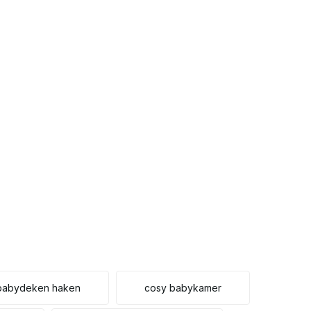
Uitverkocht
Uitverkocht
Uitverkocht
Uitverkocht
Uitverkocht
Uitverkocht
Uitverkocht
Uitverkocht
Uitverkocht
 babydeken haken
cosy babykamer