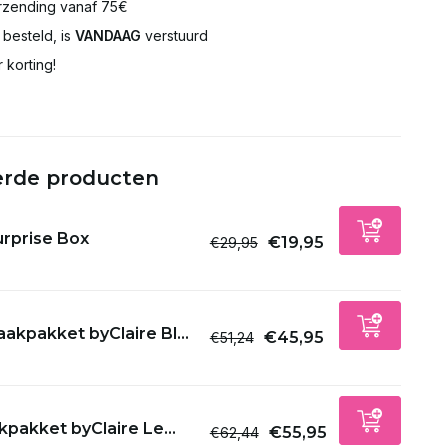
rzending vanaf 75€
besteld, is
VANDAAG
verstuurd
Uitverkocht
 korting!
Uitverkocht
Uitverkocht
erde producten
Uitverkocht
urprise Box
€19,95
€29,95
Uitverkocht
Uitverkocht
akpakket byClaire Bl...
€45,95
€51,24
Uitverkocht
Uitverkocht
pakket byClaire Le...
€55,95
€62,44
Uitverkocht