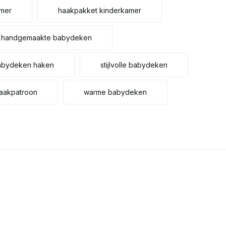
Uitverkocht
mer
haakpakket kinderkamer
Uitverkocht
handgemaakte babydeken
Uitverkocht
babydeken haken
stijlvolle babydeken
Uitverkocht
haakpatroon
warme babydeken
Uitverkocht
Uitverkocht
Uitverkocht
Uitverkocht
Uitverkocht