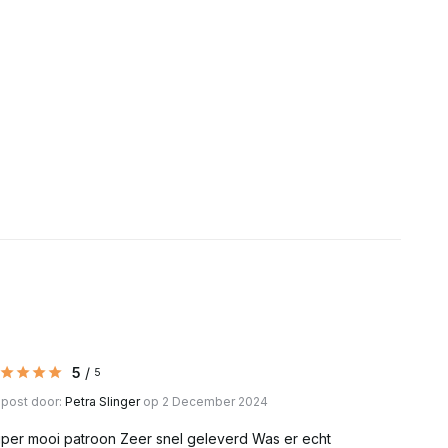
Uitverkocht
Uitverkocht
Uitverkocht
Uitverkocht
Uitverkocht
Uitverkocht
Uitverkocht
Uitverkocht
5
/
5
Uitverkocht
post door:
Petra Slinger
op 2 December 2024
per mooi patroon Zeer snel geleverd Was er echt