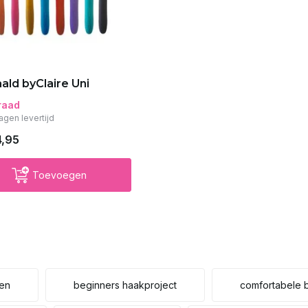
ald byClaire Uni
raad
agen levertijd
4,95
Toevoegen
en
beginners haakproject
comfortabele