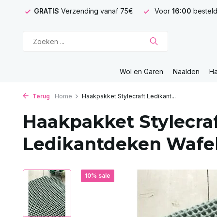
GRATIS
Verzending vanaf 75€
Voor
16:00
besteld
Wol en Garen
Naalden
H
Terug
Home
Haakpakket Stylecraft Ledikant...
Haakpakket Stylecra
Ledikantdeken Wafe
10% sale