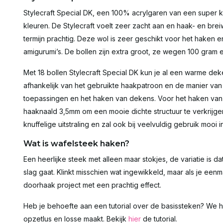
Stylecraft Special DK, een 100% acrylgaren van een super kw
kleuren. De Stylecraft voelt zeer zacht aan en haak- en br
termijn prachtig. Deze wol is zeer geschikt voor het haken 
amigurumi’s. De bollen zijn extra groot, ze wegen 100 gram
Met 18 bollen Stylecraft Special DK kun je al een warme dek
afhankelijk van het gebruikte haakpatroon en de manier va
toepassingen en het haken van dekens. Voor het haken van 
haaknaald 3,5mm om een mooie dichte structuur te verkrijge
knuffelige uitstraling en zal ook bij veelvuldig gebruik mooi i
Wat is wafelsteek haken?
Een heerlijke steek met alleen maar stokjes, de variatie is d
slag gaat. Klinkt misschien wat ingewikkeld, maar als je eenma
doorhaak project met een prachtig effect.
Heb je behoefte aan een tutorial over de basissteken? We h
opzetlus en losse maakt. Bekijk
hier
de tutorial.