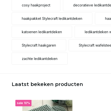
cosy haakproject
decoratieve ledikantd
haakpakket Stylecraft ledikantdeken
haa
katoenen ledikantdeken
ledikantdeken 
Stylecraft haakgaren
Stylecraft wafelste
zachte ledikantdeken
Laatst bekeken producten
sale 10%