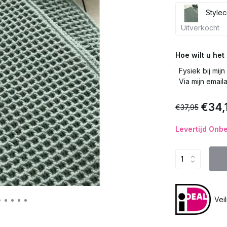
Stylec
Uitverkocht
Hoe wilt u he
Fysiek bij mij
Via mijn email
€34,
€37,95
Levertijd Onb
Vei