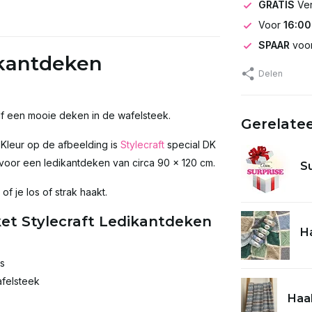
GRATIS
Ve
Voor
16:00
SPAAR
voor
ikantdeken
Delen
f een mooie deken in de wafelsteek.
Gerelate
! Kleur op de afbeelding is
Stylecraft
special DK
 voor een ledikantdeken van circa 90 x 120 cm.
S
f je los of strak haakt.
et Stylecraft Ledikantdeken
Ha
ns
afelsteek
Haak