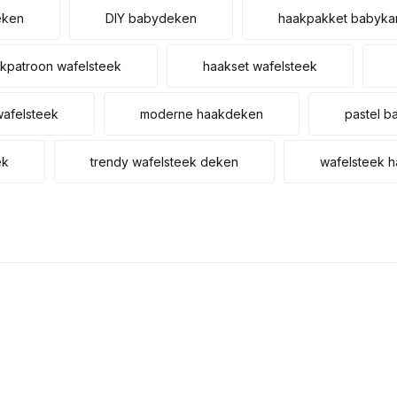
eken
DIY babydeken
haakpakket babyka
kpatroon wafelsteek
haakset wafelsteek
wafelsteek
moderne haakdeken
pastel 
ek
trendy wafelsteek deken
wafelsteek 