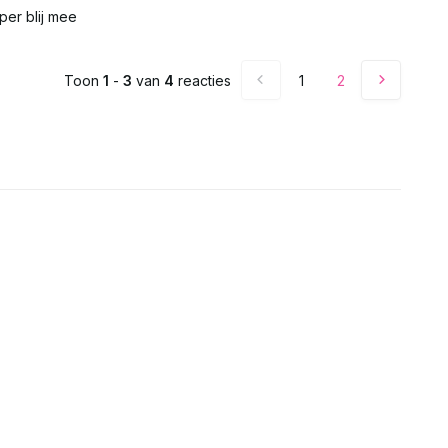
Uitverkocht
per blij mee
Uitverkocht
Toon
1
-
3
van
4
reacties
1
2
Uitverkocht
Uitverkocht
Uitverkocht
Uitverkocht
Uitverkocht
Uitverkocht
Uitverkocht