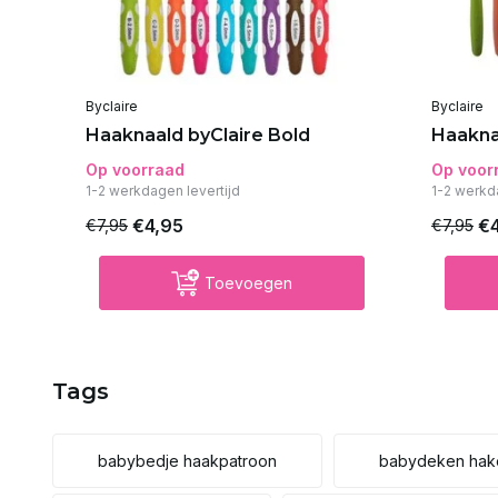
Byclaire
Byclaire
Haaknaald byClaire Bold
Haakna
Op voorraad
Op voor
1-2 werkdagen levertijd
1-2 werkd
€4,95
€
€7,95
€7,95
Toevoegen
Tags
babybedje haakpatroon
babydeken hak