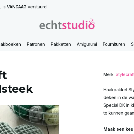
, is
VANDAAG
verstuurd
aakboeken
Patronen
Pakketten
Amigurumi
Fournituren
S
ft
Merk:
Stylecraf
lsteek
Haakpakket Sty
deken in de waf
Special DK in k
te kunnen gaan
Maak een keu