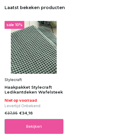
Laatst bekeken producten
Uitverkocht
sale 10%
Uitverkocht
Uitverkocht
Uitverkocht
Uitverkocht
Stylecraft
Haakpakket Stylecraft
Uitverkocht
Ledikantdeken Wafelsteek
Niet op voorraad
Uitverkocht
Levertijd Onbekend
€37,95
€34,16
Uitverkocht
Bekijken
Uitverkocht