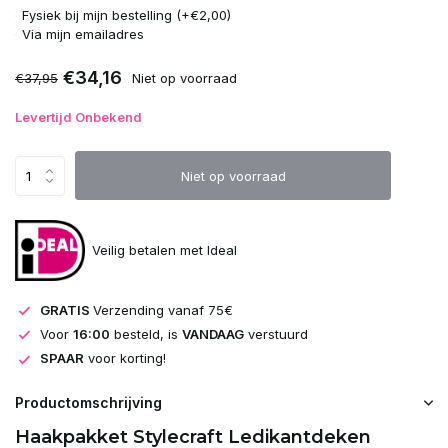
Fysiek bij mijn bestelling (+€2,00)
Uitverkocht
Via mijn emailadres
€34,16
€37,95
Niet op voorraad
Uitverkocht
Levertijd Onbekend
Uitverkocht
Niet op voorraad
Uitverkocht
Uitverkocht
Veilig betalen met Ideal
Uitverkocht
GRATIS
Verzending vanaf 75€
Uitverkocht
Voor
16:00
besteld, is
VANDAAG
verstuurd
SPAAR
voor korting!
Uitverkocht
Productomschrijving
Uitverkocht
Haakpakket Stylecraft Ledikantdeken