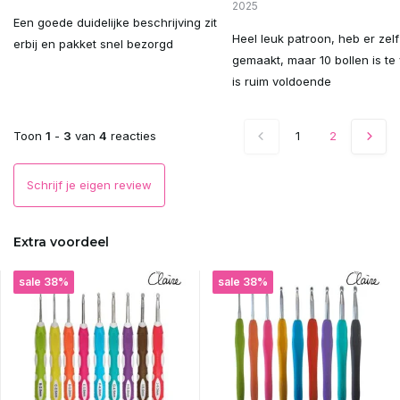
2025
Een goede duidelijke beschrijving zit
Uitverkocht
Heel leuk patroon, heb er zelf
erbij en pakket snel bezorgd
gemaakt, maar 10 bollen is te 
Uitverkocht
is ruim voldoende
Uitverkocht
Toon
1
-
3
van
4
reacties
1
2
Uitverkocht
Schrijf je eigen review
Uitverkocht
Extra voordeel
Uitverkocht
sale 38%
sale 38%
Uitverkocht
Uitverkocht
Uitverkocht