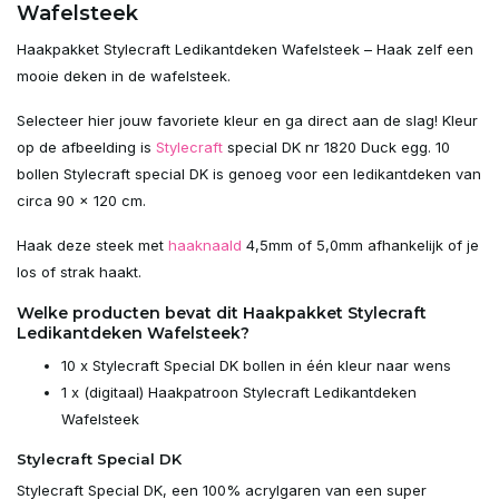
Wafelsteek
Uitverkocht
Haakpakket Stylecraft Ledikantdeken Wafelsteek – Haak zelf een
mooie deken in de wafelsteek.
Uitverkocht
Selecteer hier jouw favoriete kleur en ga direct aan de slag! Kleur
op de afbeelding is
Stylecraft
special DK nr 1820 Duck egg. 10
Uitverkocht
bollen Stylecraft special DK is genoeg voor een ledikantdeken van
circa 90 x 120 cm.
Uitverkocht
Haak deze steek met
haaknaald
4,5mm of 5,0mm afhankelijk of je
Uitverkocht
los of strak haakt.
Welke producten bevat dit Haakpakket Stylecraft
Uitverkocht
Ledikantdeken Wafelsteek?
10 x Stylecraft Special DK bollen in één kleur naar wens
Uitverkocht
1 x (digitaal) Haakpatroon Stylecraft Ledikantdeken
Wafelsteek
Uitverkocht
Stylecraft Special DK
Uitverkocht
Stylecraft Special DK, een 100% acrylgaren van een super