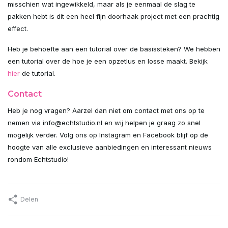
misschien wat ingewikkeld, maar als je eenmaal de slag te
pakken hebt is dit een heel fijn doorhaak project met een prachtig
Uitverkocht
effect.
Uitverkocht
Heb je behoefte aan een tutorial over de basissteken? We hebben
een tutorial over de hoe je een opzetlus en losse maakt. Bekijk
Uitverkocht
hier
de tutorial.
Contact
Uitverkocht
Heb je nog vragen? Aarzel dan niet om contact met ons op te
Uitverkocht
nemen via
info@echtstudio.nl
en wij helpen je graag zo snel
mogelijk verder. Volg ons op Instagram en Facebook blijf op de
Uitverkocht
hoogte van alle exclusieve aanbiedingen en interessant nieuws
rondom Echtstudio!
Uitverkocht
Uitverkocht
Delen
Uitverkocht