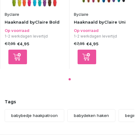
Uitverkocht
Byclaire
Byclaire
Haaknaald byClaire Bold
Haaknaald byClaire Uni
Uitverkocht
Op voorraad
Op voorraad
1-2 werkdagen levertijd
1-2 werkdagen levertijd
€7,95
€7,95
€4,95
€4,95
Uitverkocht
Uitverkocht
Uitverkocht
Uitverkocht
Tags
Uitverkocht
babybedje haakpatroon
babydeken haken
beginn
Uitverkocht
Uitverkocht