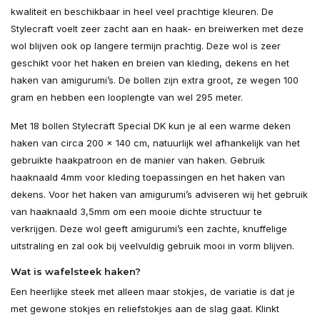
kwaliteit en beschikbaar in heel veel prachtige kleuren. De
Uitverkocht
Stylecraft voelt zeer zacht aan en haak- en breiwerken met deze
wol blijven ook op langere termijn prachtig. Deze wol is zeer
Uitverkocht
geschikt voor het haken en breien van kleding, dekens en het
haken van amigurumi’s. De bollen zijn extra groot, ze wegen 100
Uitverkocht
gram en hebben een looplengte van wel 295 meter.
Met 18 bollen Stylecraft Special DK kun je al een warme deken
Uitverkocht
haken van circa 200 x 140 cm, natuurlijk wel afhankelijk van het
gebruikte haakpatroon en de manier van haken. Gebruik
Uitverkocht
haaknaald 4mm voor kleding toepassingen en het haken van
dekens. Voor het haken van amigurumi’s adviseren wij het gebruik
Uitverkocht
van haaknaald 3,5mm om een mooie dichte structuur te
verkrijgen. Deze wol geeft amigurumi’s een zachte, knuffelige
Uitverkocht
uitstraling en zal ook bij veelvuldig gebruik mooi in vorm blijven.
Wat is wafelsteek haken?
Uitverkocht
Een heerlijke steek met alleen maar stokjes, de variatie is dat je
met gewone stokjes en reliefstokjes aan de slag gaat. Klinkt
Uitverkocht