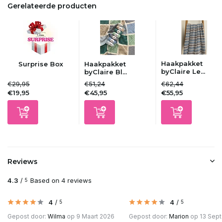
Gerelateerde producten
Uitverkocht
Uitverkocht
Haakpakket
Surprise Box
Haakpakket
Uitverkocht
byClaire Le...
byClaire Bl...
€29,95
€51,24
€62,44
€19,95
€45,95
€55,95
Uitverkocht
Uitverkocht
Uitverkocht
Reviews
Uitverkocht
4.3
/
Based on 4 reviews
5
Uitverkocht
4
/
4
/
5
5
Gepost door:
Wilma
op 9 Maart 2026
Gepost door:
Marion
op 13 Sep
Uitverkocht