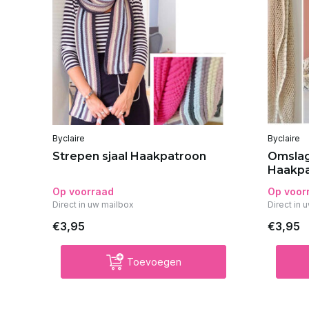
Byclaire
Byclaire
et
Strepen sjaal Haakpatroon
Omsla
Haakp
Op voorraad
Op voor
Direct in uw mailbox
Direct in 
€3,95
€3,95
Toevoegen