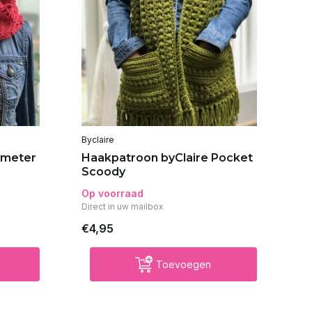
Byclaire
Byc
 meter
Haakpatroon byClaire Pocket
St
Scoody
Op voorraad
Op
Direct in uw mailbox
€4,95
€3
Toevoegen