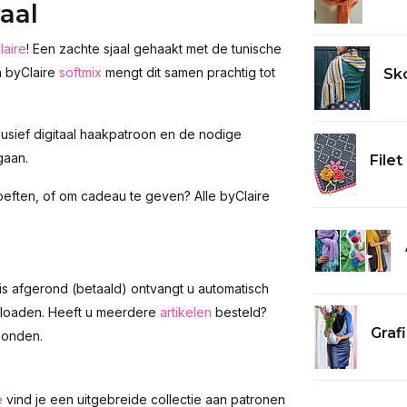
aal
laire
! Een zachte sjaal gehaakt met de tunische
n byClaire
softmix
mengt dit samen prachtig tot
Sk
usief digitaal haakpatroon en de nodige
gaan.
Filet
eften, of om cadeau te geven? Alle byClaire
g is afgerond (betaald) ontvangt u automatisch
wnloaden. Heeft u meerdere
artikelen
besteld?
Grafi
zonden.
e
vind je een uitgebreide collectie aan patronen