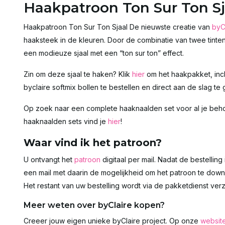
Haakpatroon Ton Sur Ton Sj
Haakpatroon Ton Sur Ton Sjaal De nieuwste creatie van
byC
haaksteek in de kleuren. Door de combinatie van twee tinte
een modieuze sjaal met een “ton sur ton” effect.
Zin om deze sjaal te haken? Klik
hier
om het haakpakket, incl
byclaire softmix bollen te bestellen en direct aan de slag te 
Op zoek naar een complete haaknaalden set voor al je beho
haaknaalden sets vind je
hier
!
Waar vind ik het patroon?
U ontvangt het
patroon
digitaal per mail. Nadat de bestellin
een mail met daarin de mogelijkheid om het patroon te do
Het restant van uw bestelling wordt via de pakketdienst ver
Meer weten over byClaire kopen?
Creeer jouw eigen unieke byClaire project. Op onze
websit