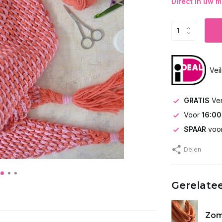
Direct in uw m
Vei
GRATIS
Ve
Voor
16:00
SPAAR
voor
Delen
Gerelate
Zome