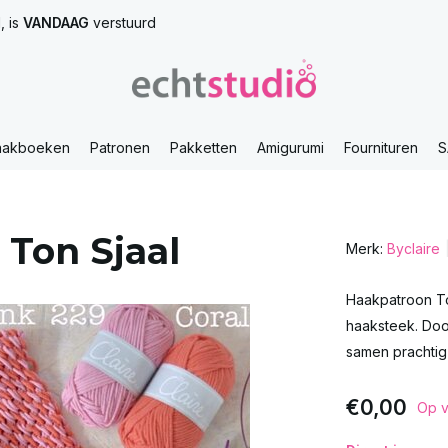
, is
VANDAAG
verstuurd
aakboeken
Patronen
Pakketten
Amigurumi
Fournituren
S
Ton Sjaal
Merk:
Byclaire
Haakpatroon To
haaksteek. Door
samen prachtig 
€0,00
Op v