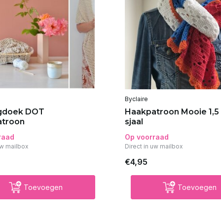
Byclaire
gdoek DOT
Haakpatroon Mooie 1,5
atroon
sjaal
raad
Op voorraad
uw mailbox
Direct in uw mailbox
€4,95
Toevoegen
Toevoegen