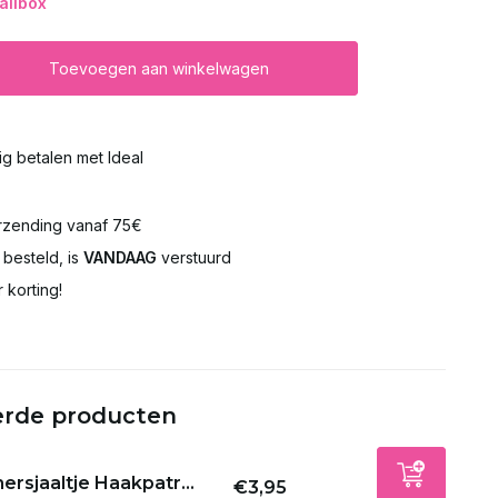
ailbox
Toevoegen aan winkelwagen
lig betalen met Ideal
rzending vanaf 75€
besteld, is
VANDAAG
verstuurd
 korting!
erde producten
rsjaaltje Haakpatr...
€3,95