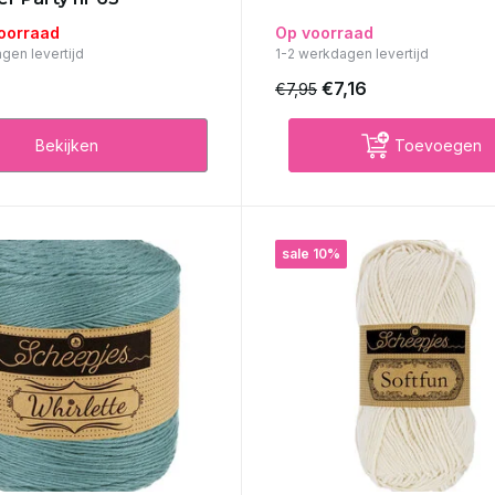
voorraad
Op voorraad
gen levertijd
1-2 werkdagen levertijd
€7,16
€7,95
Bekijken
Toevoegen
sale 10%