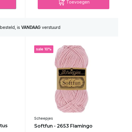
Toevoegen
besteld, is
VANDAAG
verstuurd
sale 10%
Scheepjes
atus
Softfun - 2653 Flamingo