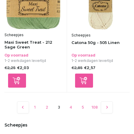
Scheepjes
Scheepjes
Maxi Sweet Treat - 212
Catona 50g - 505 Linen
Sage Green
Op voorraad
Op voorraad
1-2 werkdagen levertijd
1-2 werkdagen levertijd
€2,25
€2,85
€2,03
€2,57
1
2
3
4
5
108
Scheepjes