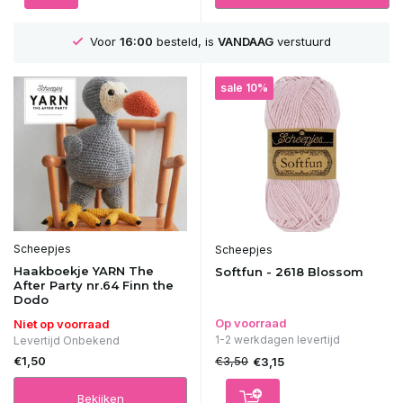
Voor
16:00
besteld, is
VANDAAG
verstuurd
sale 10%
Scheepjes
Scheepjes
Haakboekje YARN The
Softfun - 2618 Blossom
After Party nr.64 Finn the
Dodo
Op voorraad
Niet op voorraad
1-2 werkdagen levertijd
Levertijd Onbekend
€1,50
€3,50
€3,15
Bekijken