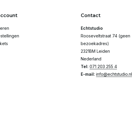
account
Contact
reren
Echtstudio
stellingen
Rooseveltstraat 74 (geen
ckets
bezoekadres)
2321BM Leiden
Nederland
Tel:
071 203 255 4
E-mail:
info@echtstudio.nl