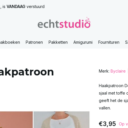
, is
VANDAAG
verstuurd
aakboeken
Patronen
Pakketten
Amigurumi
Fournituren
S
akpatroon
Merk:
Byclaire
Haakpatroon Dot
sjaal met toffe
geeft het de sj
vallen.
€3,95
Op v