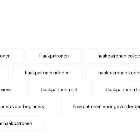
ronen
Haakpatronen
haakpatronen collec
haakpatronen ideeën
haakpatronen kope
eviews
haakpatronen set
haakpatronen ti
ronen voor beginners
haakpatronen voor gevorderde
m haakpatronen