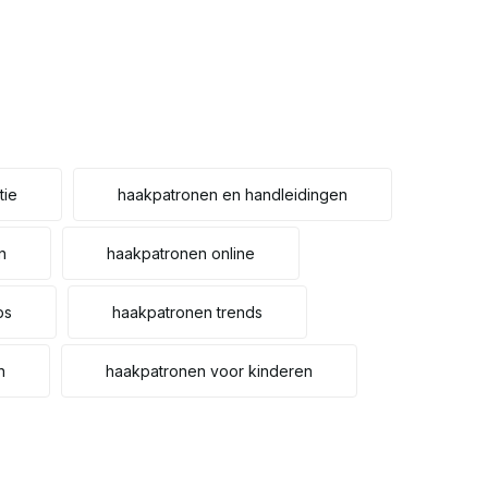
tie
haakpatronen en handleidingen
n
haakpatronen online
ps
haakpatronen trends
n
haakpatronen voor kinderen