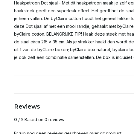
Haakpatroon Dot sjaal - Met dit haakpatroon maak je zelf een
haaksteek geeft een superleuk effect. Het geeft het de sjaa
je heen vallen. De byClaire cotton houdt het geheel lekker
deze Dot sjaal af met een mooi randje; gehaakt met byClaire
byClaire cotton. BELANGRIJKE TIP! Haak deze steek met haa
de sjaal circa 215 x 35 cm. Als je strakker haakt dan wordt de 
uit 1 van de byClaire boxen; byClaire box naturel, byclaire b
je ook zelf een combinatie samenstellen. De box is inclusief
Reviews
0
/
Based on 0 reviews
5
Er zijn nog geen reviews geschreven over dit product..