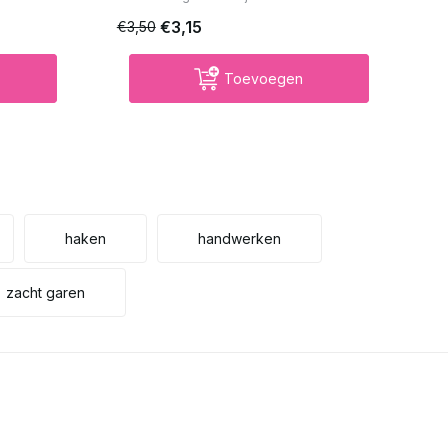
€3,15
€3,50
€3
Toevoegen
haken
handwerken
zacht garen