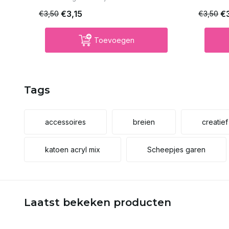
€3,15
€
€3,50
€3,50
Toevoegen
Tags
accessoires
breien
creatie
katoen acryl mix
Scheepjes garen
Laatst bekeken producten