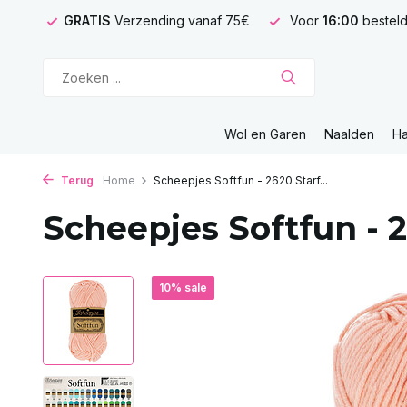
GRATIS
Verzending vanaf 75€
Voor
16:00
besteld
Wol en Garen
Naalden
H
Terug
Home
Scheepjes Softfun - 2620 Starf...
Scheepjes Softfun - 2
10% sale