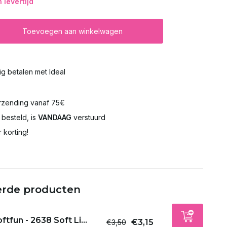
levertijd
Toevoegen aan winkelwagen
lig betalen met Ideal
rzending vanaf 75€
besteld, is
VANDAAG
verstuurd
 korting!
erde producten
ftfun - 2638 Soft Li...
€3,15
€3,50