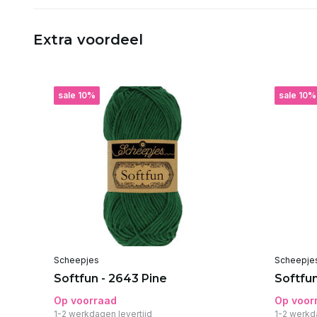
Extra voordeel
sale 10%
sale 10%
Scheepjes
Scheepje
Softfun - 2643 Pine
Softfu
Op voorraad
Op voor
1-2 werkdagen levertijd
1-2 werkd