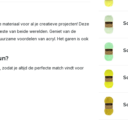
So
 materiaal voor al je creatieve projecten! Deze
 beste van beide werelden. Geniet van de
urzame voordelen van acryl. Het garen is ook
So
un?
zodat je altijd de perfecte match vindt voor
So
So