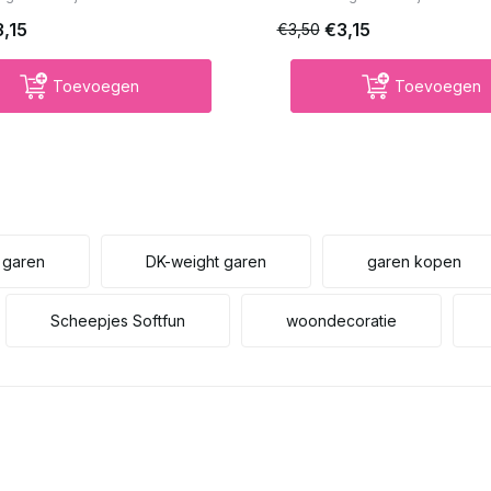
3,15
€3,15
€3,50
Toevoegen
Toevoegen
f garen
DK-weight garen
garen kopen
Scheepjes Softfun
woondecoratie