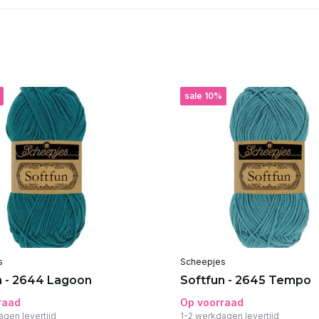
sale 10%
s
Scheepjes
n - 2644 Lagoon
Softfun - 2645 Tempo
raad
Op voorraad
agen levertijd
1-2 werkdagen levertijd