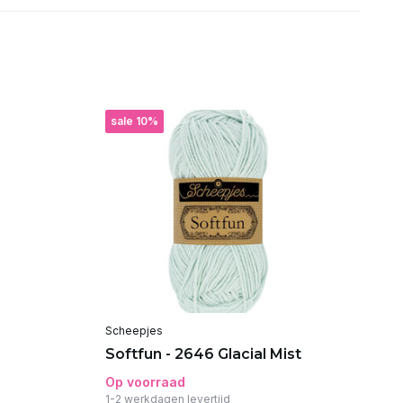
sale 10%
s
Scheepjes
Sc
Softfun - 2646 Glacial Mist
So
Op voorraad
Op
1-2 werkdagen levertijd