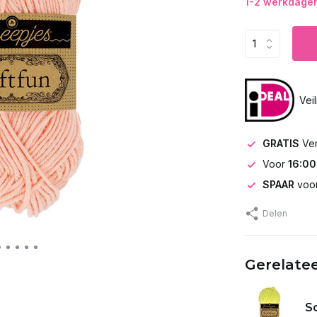
1-2 werkdagen 
Vei
GRATIS
Ve
Voor
16:00
SPAAR
voor
Delen
Gerelate
So