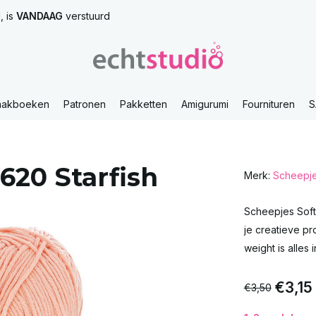
, is
VANDAAG
verstuurd
aakboeken
Patronen
Pakketten
Amigurumi
Fournituren
S
620 Starfish
Merk:
Scheepj
Scheepjes Softf
je creatieve pr
weight is alles 
€3,15
€3,50