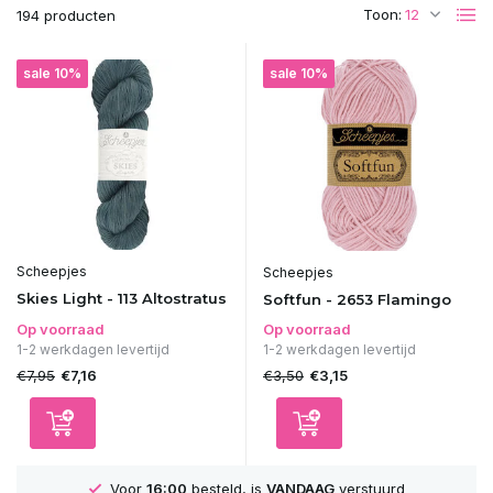
Toon:
194 producten
sale 10%
sale 10%
Scheepjes
Scheepjes
Skies Light - 113 Altostratus
Softfun - 2653 Flamingo
Op voorraad
Op voorraad
1-2 werkdagen levertijd
1-2 werkdagen levertijd
€7,95
€3,50
€7,16
€3,15
Voor
16:00
besteld, is
VANDAAG
verstuurd