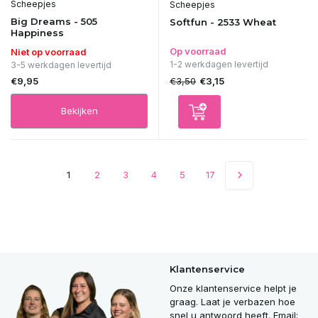
Scheepjes
Scheepjes
Big Dreams - 505
Softfun - 2533 Wheat
Happiness
Op voorraad
Niet op voorraad
1-2 werkdagen levertijd
3-5 werkdagen levertijd
€9,95
€3,50
€3,15
Bekijken
1
2
3
4
5
17
Klantenservice
Onze klantenservice helpt je
graag. Laat je verbazen hoe
snel u antwoord heeft. Email: