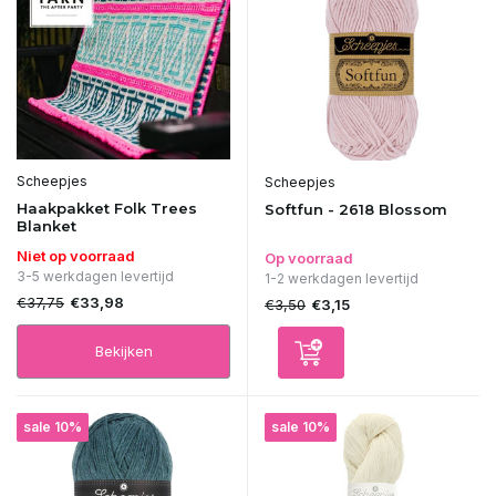
Scheepjes
Scheepjes
Haakpakket Folk Trees
Softfun - 2618 Blossom
Blanket
Niet op voorraad
Op voorraad
3-5 werkdagen levertijd
1-2 werkdagen levertijd
€37,75
€33,98
€3,50
€3,15
Bekijken
sale 10%
sale 10%