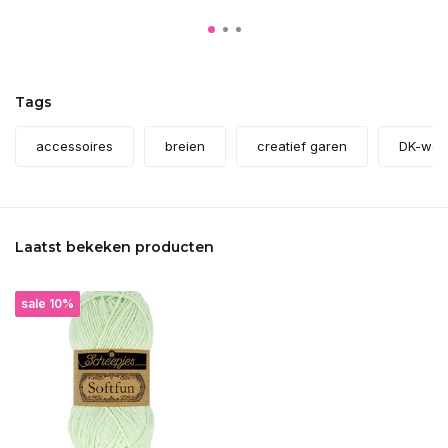
Tags
accessoires
breien
creatief garen
DK-weig
Laatst bekeken producten
sale 10%