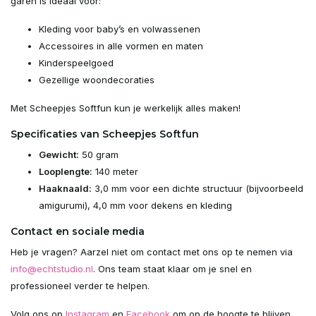
garen is ideaal voor:
Kleding voor baby’s en volwassenen
Accessoires in alle vormen en maten
Kinderspeelgoed
Gezellige woondecoraties
Met Scheepjes Softfun kun je werkelijk alles maken!
Specificaties van Scheepjes Softfun
Gewicht:
50 gram
Looplengte:
140 meter
Haaknaald:
3,0 mm voor een dichte structuur (bijvoorbeeld
amigurumi), 4,0 mm voor dekens en kleding
Contact en sociale media
Heb je vragen? Aarzel niet om contact met ons op te nemen via
info@echtstudio.nl
. Ons team staat klaar om je snel en
professioneel verder te helpen.
Volg ons op
Instagram
en
Facebook
om op de hoogte te blijven