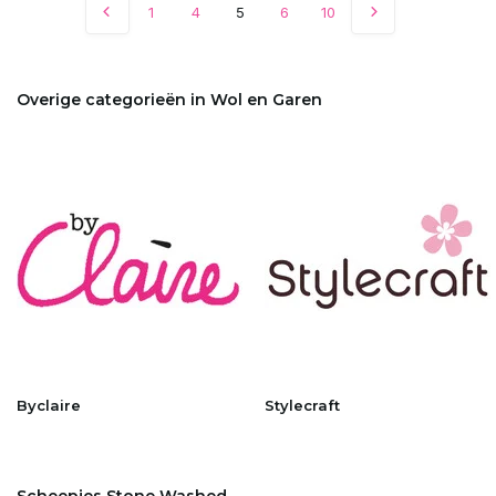
1
4
5
6
10
Overige categorieën in Wol en Garen
Byclaire
Stylecraft