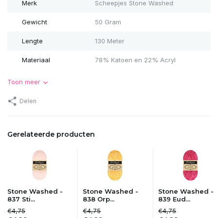
Merk
Scheepjes Stone Washed
Gewicht
50 Gram
Lengte
130 Meter
Materiaal
78% Katoen en 22% Acryl
Toon meer
Delen
Gerelateerde producten
Stone Washed -
Stone Washed -
Stone Washed -
837 Sti...
838 Orp...
839 Eud...
€4,75
€4,75
€4,75