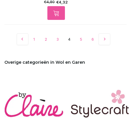
€4,80
€4,32
1
2
3
4
5
6
Overige categorieën in Wol en Garen