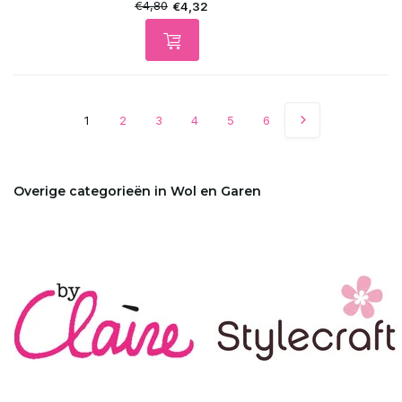
€4,80
€4,32
1
2
3
4
5
6
Overige categorieën in Wol en Garen