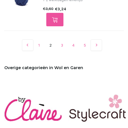
€3,60
€3,24
1
2
3
4
5
Overige categorieën in Wol en Garen