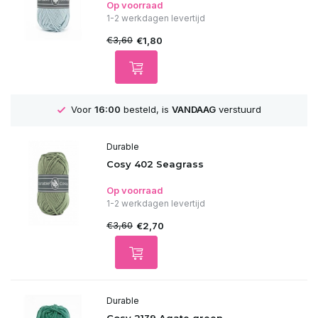
Op voorraad
1-2 werkdagen levertijd
€3,60
€1,80
G
verstuurd
GRATIS
Verzending vanaf 75€
Durable
Cosy 402 Seagrass
Op voorraad
1-2 werkdagen levertijd
€3,60
€2,70
Durable