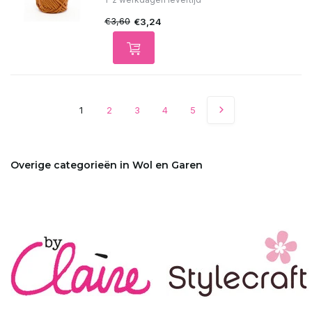
€3,60
€3,24
1
2
3
4
5
Overige categorieën in Wol en Garen