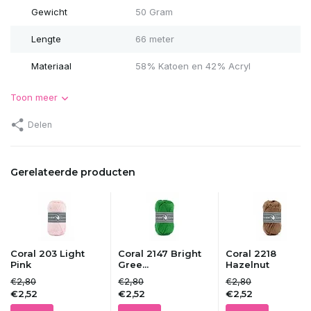
Gewicht
50 Gram
Lengte
66 meter
Materiaal
58% Katoen en 42% Acryl
Toon meer
Delen
Gerelateerde producten
Coral 203 Light
Coral 2147 Bright
Coral 2218
Pink
Gree...
Hazelnut
€2,80
€2,80
€2,80
€2,52
€2,52
€2,52