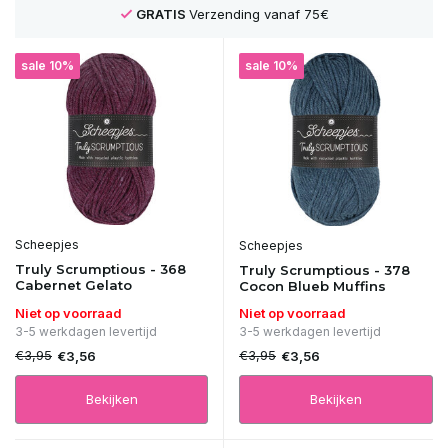
GRATIS
Verzending vanaf 75€
sale 10%
sale 10%
Scheepjes
Scheepjes
Truly Scrumptious - 368
Truly Scrumptious - 378
Cabernet Gelato
Cocon Blueb Muffins
Niet op voorraad
Niet op voorraad
3-5 werkdagen levertijd
3-5 werkdagen levertijd
€3,95
€3,95
€3,56
€3,56
Bekijken
Bekijken