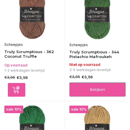
Scheepjes
Scheepjes
Truly Scrumptious - 362
Truly Scrumptious - 344
Coconut Truffle
Pistachio Mafroukeh
Niet op voorraad
Op voorraad
3-5 werkdagen levertijd
1-2 werkdagen levertijd
€3,95
€3,56
€3,95
€3,56
Bekijken
sale 10%
sale 10%