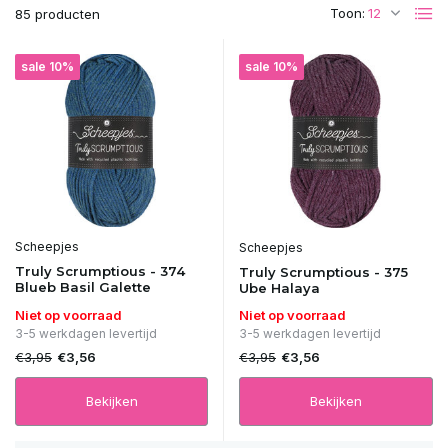
Toon:
85 producten
sale 10%
sale 10%
Scheepjes
Scheepjes
Truly Scrumptious - 374
Truly Scrumptious - 375
Blueb Basil Galette
Ube Halaya
Niet op voorraad
Niet op voorraad
3-5 werkdagen levertijd
3-5 werkdagen levertijd
€3,95
€3,95
€3,56
€3,56
Bekijken
Bekijken