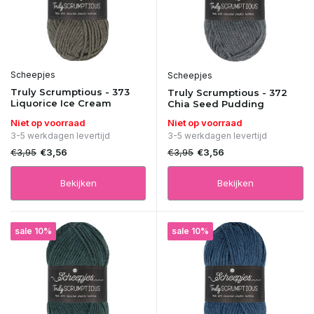
Scheepjes
Scheepjes
Truly Scrumptious - 373
Truly Scrumptious - 372
Liquorice Ice Cream
Chia Seed Pudding
Niet op voorraad
Niet op voorraad
3-5 werkdagen levertijd
3-5 werkdagen levertijd
€3,95
€3,95
€3,56
€3,56
Bekijken
Bekijken
sale 10%
sale 10%