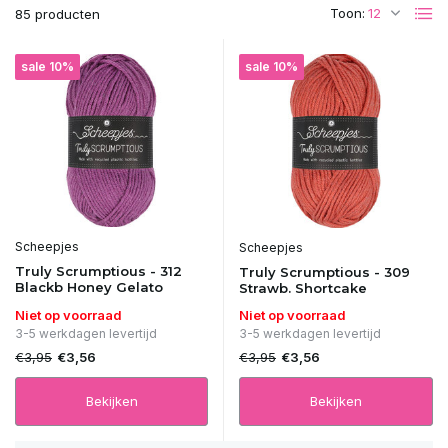
Toon:
85 producten
sale 10%
sale 10%
Scheepjes
Scheepjes
Truly Scrumptious - 312
Truly Scrumptious - 309
Blackb Honey Gelato
Strawb. Shortcake
Niet op voorraad
Niet op voorraad
3-5 werkdagen levertijd
3-5 werkdagen levertijd
€3,95
€3,95
€3,56
€3,56
Bekijken
Bekijken