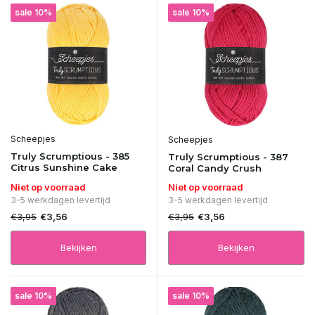
sale 10%
sale 10%
Scheepjes
Scheepjes
Truly Scrumptious - 385
Truly Scrumptious - 387
Citrus Sunshine Cake
Coral Candy Crush
Niet op voorraad
Niet op voorraad
3-5 werkdagen levertijd
3-5 werkdagen levertijd
€3,95
€3,95
€3,56
€3,56
Bekijken
Bekijken
sale 10%
sale 10%