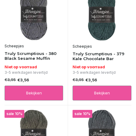
Scheepjes
Scheepjes
Truly Scrumptious - 380
Truly Scrumptious - 379
Black Sesame Muffin
Kale Chocolate Bar
Niet op voorraad
Niet op voorraad
3-5 werkdagen levertijd
3-5 werkdagen levertijd
€3,95
€3,95
€3,56
€3,56
Bekijken
Bekijken
sale 10%
sale 10%