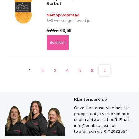
Sorbet
Niet op voorraad
3-5 werkdagen levertijd
€3,95
€3,56
Bekijken
1
2
3
4
5
8
Klantenservice
Onze klantenservice helpt je
graag. Laat je verbazen hoe
snel u antwoord heeft. Email:
info@echtstudio.nl
of
telefonisch via 0712032554