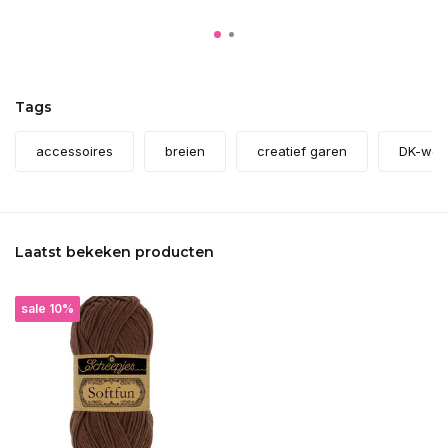
Tags
accessoires
breien
creatief garen
DK-weig
Laatst bekeken producten
sale 10%