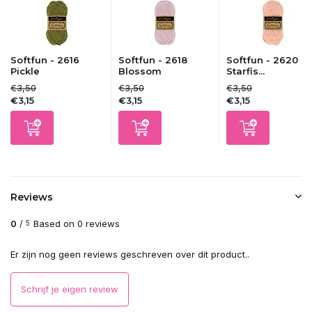
Softfun - 2616
Softfun - 2618
Softfun - 2620
Pickle
Blossom
Starfis...
€3,50
€3,50
€3,50
€3,15
€3,15
€3,15
Reviews
0
/
Based on 0 reviews
5
Er zijn nog geen reviews geschreven over dit product..
Schrijf je eigen review