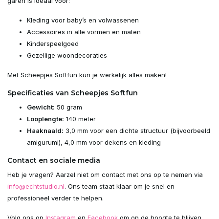
garen is ideaal voor:
Kleding voor baby’s en volwassenen
Accessoires in alle vormen en maten
Kinderspeelgoed
Gezellige woondecoraties
Met Scheepjes Softfun kun je werkelijk alles maken!
Specificaties van Scheepjes Softfun
Gewicht:
50 gram
Looplengte:
140 meter
Haaknaald:
3,0 mm voor een dichte structuur (bijvoorbeeld
amigurumi), 4,0 mm voor dekens en kleding
Contact en sociale media
Heb je vragen? Aarzel niet om contact met ons op te nemen via
info@echtstudio.nl
. Ons team staat klaar om je snel en
professioneel verder te helpen.
Volg ons op
Instagram
en
Facebook
om op de hoogte te blijven