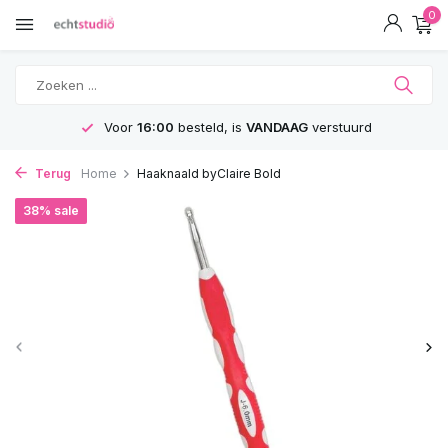
0
Voor
16:00
besteld, is
VANDAAG
verstuurd
Terug
Home
Haaknaald byClaire Bold
38% sale