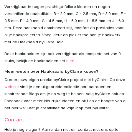
Verkrijgbaar in negen prachtige fellere kleuren en negen
verschillende naalddiktes: B - 2.0 mm, C - 2.5 mm, D - 3.0 mm, E -
3.5 mm, F - 4.0 mm, G - 4.5 mm, H - 5.0 mm, I - 5.5 mm en J - 6.0
mm. Deze haaknaald combineert stijl, comfort en prestaties voor
al je haakprojecten. Voeg kleur en plezier toe aan je haakwerk
met de Haaknaald byClaire Bold!
Deze haaknaalden zijn ook verkrijgbaar als complete set van 9
stuks, bekijk de haaknaalden set
hier
!
Meer weten over Haaknaald byClaire kopen?
Creeer jouw eigen unieke byClaire project met byClaire. Op onze
website
vind je een uitgebreide collectie aan patronen en
inspirerende Blogs om je op weg te helpen. Volg byClaire ook op
Facebook voor meer kleurrijke ideeen en blijf op de hoogte van al
het nieuws. Laat je creativiteit de vrije loop met byClaire!
Contact
Heb je nog vragen? Aarzel dan niet om contact met ons op te