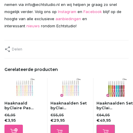
nemen via
info@echtstudio.nl
en wij helpen je graag zo snel
mogelijk verder. Volg ons op
Instagram
en
Facebook
blijf op de
hoogte van alle exclusieve
aanbiedingen
en
interessant
nieuws
rondom Echtstudio!
Delen
Gerelateerde producten
Haaknaald
Haaknaalden Set
Haaknaalden Set
byClaire Pas...
byClai...
byClai...
€6,95
€55,95
€64,95
€3,95
€29,95
€49,95