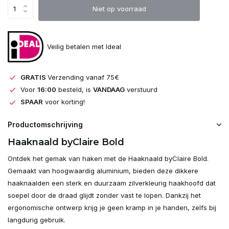
Uitverkocht
Niet op voorraad
Uitverkocht
Veilig betalen met Ideal
Uitverkocht
GRATIS
Verzending vanaf 75€
Uitverkocht
Voor
16:00
besteld, is
VANDAAG
verstuurd
SPAAR
voor korting!
Uitverkocht
Productomschrijving
Haaknaald byClaire Bold
Uitverkocht
Ontdek het gemak van haken met de Haaknaald byClaire Bold.
Gemaakt van hoogwaardig aluminium, bieden deze dikkere
haaknaalden een sterk en duurzaam zilverkleurig haakhoofd dat
soepel door de draad glijdt zonder vast te lopen. Dankzij het
ergonomische ontwerp krijg je geen kramp in je handen, zelfs bij
langdurig gebruik.