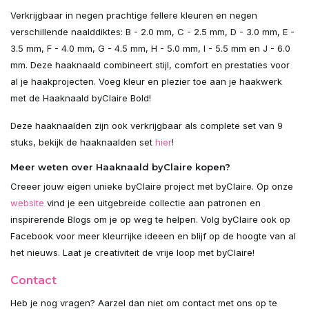
Verkrijgbaar in negen prachtige fellere kleuren en negen
verschillende naalddiktes: B - 2.0 mm, C - 2.5 mm, D - 3.0 mm, E -
3.5 mm, F - 4.0 mm, G - 4.5 mm, H - 5.0 mm, I - 5.5 mm en J - 6.0
mm. Deze haaknaald combineert stijl, comfort en prestaties voor
al je haakprojecten. Voeg kleur en plezier toe aan je haakwerk
met de Haaknaald byClaire Bold!
Deze haaknaalden zijn ook verkrijgbaar als complete set van 9
stuks, bekijk de haaknaalden set
hier
!
Meer weten over Haaknaald byClaire kopen?
Creeer jouw eigen unieke byClaire project met byClaire. Op onze
website
vind je een uitgebreide collectie aan patronen en
inspirerende Blogs om je op weg te helpen. Volg byClaire ook op
Facebook voor meer kleurrijke ideeen en blijf op de hoogte van al
het nieuws. Laat je creativiteit de vrije loop met byClaire!
Contact
Heb je nog vragen? Aarzel dan niet om contact met ons op te