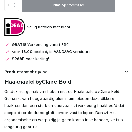
Uitverkocht
Niet op voorraad
Uitverkocht
Veilig betalen met Ideal
Uitverkocht
GRATIS
Verzending vanaf 75€
Uitverkocht
Voor
16:00
besteld, is
VANDAAG
verstuurd
SPAAR
voor korting!
Uitverkocht
Productomschrijving
Haaknaald byClaire Bold
Uitverkocht
Ontdek het gemak van haken met de Haaknaald byClaire Bold.
Gemaakt van hoogwaardig aluminium, bieden deze dikkere
haaknaalden een sterk en duurzaam zilverkleurig haakhoofd dat
soepel door de draad glijdt zonder vast te lopen. Dankzij het
ergonomische ontwerp krijg je geen kramp in je handen, zelfs bij
langdurig gebruik.