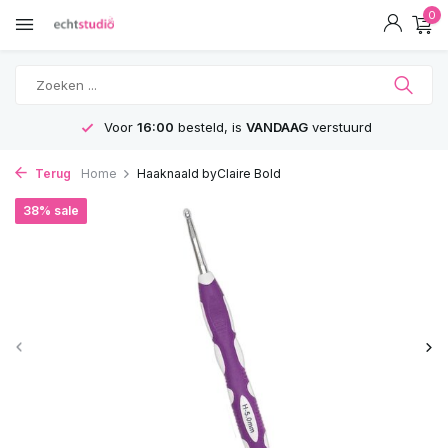
0
steld, is
VANDAAG
verstuurd
GRATIS
Ve
Terug
Home
Haaknaald byClaire Bold
38% sale