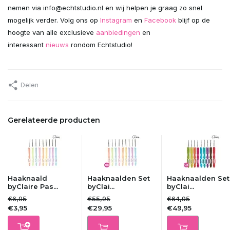
nemen via
info@echtstudio.nl
en wij helpen je graag zo snel
mogelijk verder. Volg ons op
Instagram
en
Facebook
blijf op de
hoogte van alle exclusieve
aanbiedingen
en
interessant
nieuws
rondom Echtstudio!
Delen
Gerelateerde producten
Haaknaald
Haaknaalden Set
Haaknaalden Set
byClaire Pas...
byClai...
byClai...
€6,95
€55,95
€64,95
€3,95
€29,95
€49,95