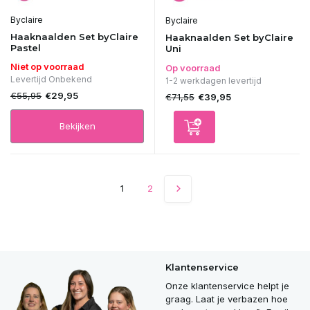
Byclaire
Byclaire
Haaknaalden Set byClaire
Haaknaalden Set byClaire
Pastel
Uni
Niet op voorraad
Op voorraad
Levertijd Onbekend
1-2 werkdagen levertijd
€55,95
€29,95
€71,55
€39,95
Bekijken
1
2
Klantenservice
Onze klantenservice helpt je
graag. Laat je verbazen hoe