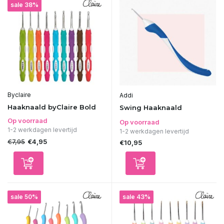
sale 38%
Byclaire
Addi
Haaknaald byClaire Bold
Swing Haaknaald
Op voorraad
Op voorraad
1-2 werkdagen levertijd
1-2 werkdagen levertijd
€7,95
€4,95
€10,95
sale 50%
sale 43%