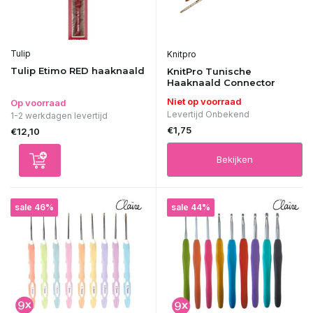
Tulip
Knitpro
Tulip Etimo RED haaknaald
KnitPro Tunische
Haaknaald Connector
Niet op voorraad
Op voorraad
Levertijd Onbekend
1-2 werkdagen levertijd
€1,75
€12,10
Bekijken
sale 46%
sale 44%