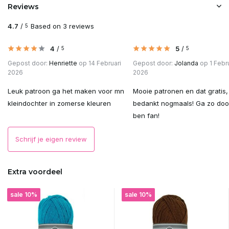
Reviews
4.7
/
Based on 3 reviews
5
4
/
5
/
5
5
Gepost door:
Henriette
op 14 Februari
Gepost door:
Jolanda
op 1 Febru
2026
2026
Leuk patroon ga het maken voor mn
Mooie patronen en dat gratis,
kleindochter in zomerse kleuren
bedankt nogmaals! Ga zo door
ben fan!
Schrijf je eigen review
Extra voordeel
sale 10%
sale 10%