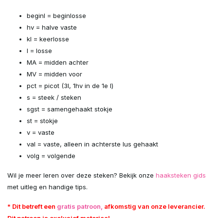
beginl = beginlosse
hv = halve vaste
kl = keerlosse
l = losse
MA = midden achter
MV = midden voor
pct = picot (3l, 1hv in de 1e l)
s = steek / steken
sgst = samengehaakt stokje
st = stokje
v = vaste
val = vaste, alleen in achterste lus gehaakt
volg = volgende
Wil je meer leren over deze steken? Bekijk onze
haaksteken gids
met uitleg en handige tips.
* Dit betreft een
gratis patroon,
afkomstig van onze leverancier.
Dit patroon is exclusief materiaal.