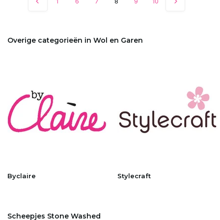
1
6
7
8
9
10
Overige categorieën in Wol en Garen
Byclaire
Stylecraft
Scheepjes Stone Washed