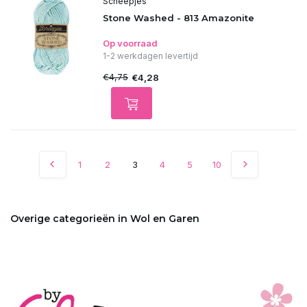
Scheepjes
Stone Washed - 813 Amazonite
Op voorraad
1-2 werkdagen levertijd
€4,75
€4,28
1
2
3
4
5
10
Overige categorieën in Wol en Garen