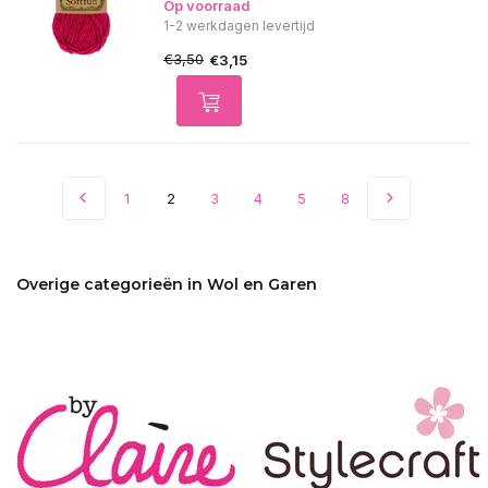
Op voorraad
1-2 werkdagen levertijd
€3,50
€3,15
1
2
3
4
5
8
Overige categorieën in Wol en Garen