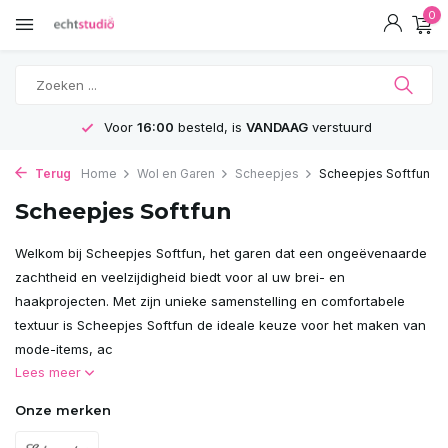
0
stuurd
GRATIS
Verzending vanaf 75€
Terug
Home
Wol en Garen
Scheepjes
Scheepjes Softfun
Scheepjes Softfun
Welkom bij Scheepjes Softfun, het garen dat een ongeëvenaarde
zachtheid en veelzijdigheid biedt voor al uw brei- en
haakprojecten. Met zijn unieke samenstelling en comfortabele
textuur is Scheepjes Softfun de ideale keuze voor het maken van
mode-items, ac
Lees meer
Onze merken