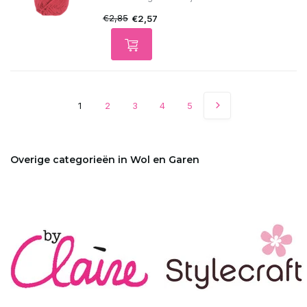
€2,85
€2,57
1
2
3
4
5
Overige categorieën in Wol en Garen