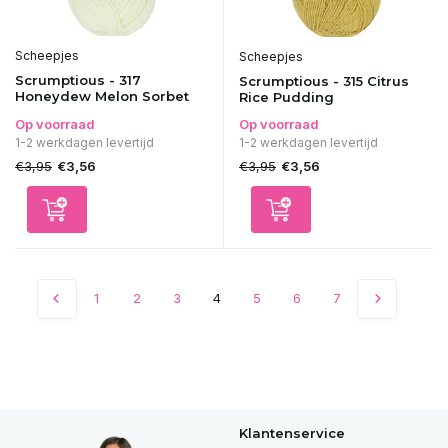
Scheepjes
Scheepjes
Scrumptious - 317
Scrumptious - 315 Citrus
Honeydew Melon Sorbet
Rice Pudding
Op voorraad
Op voorraad
1-2 werkdagen levertijd
1-2 werkdagen levertijd
€3,95
€3,95
€3,56
€3,56
1
2
3
4
5
6
7
Klantenservice