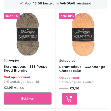
Voor
16:00
besteld, is
VANDAAG
verstuurd
sale 10%
sale 10%
Scheepjes
Scheepjes
Scrumptious - 333 Poppy
Scrumptious - 332 Orange
Seed Blondie
Cheesecake
Niet op voorraad
Op voorraad
3-5 werkdagen levertijd
1-2 werkdagen levertijd
€3,95
€3,56
€3,95
€3,56
Bekijken