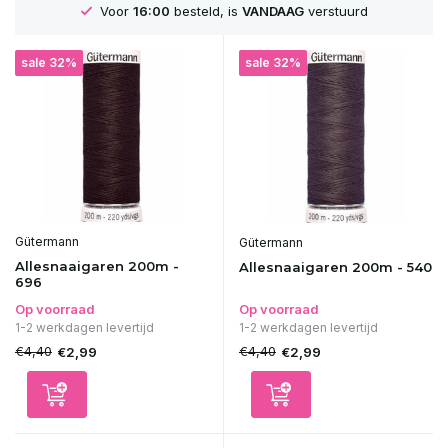
oor
16:00
besteld, is
VANDAAG
verstuurd
GRAT
sale 32%
sale 32%
Gütermann
Gütermann
Allesnaaigaren 200m -
Allesnaaigaren 200m - 540
696
Op voorraad
Op voorraad
1-2 werkdagen levertijd
1-2 werkdagen levertijd
€4,40
€4,40
€2,99
€2,99