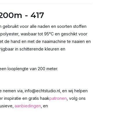
200m - 417
 gebruikt voor alle naden en soorten stoffen
% polyester, wasbaar tot 95°C en geschikt voor
met de hand en met de naaimachine te naaien en
ijgbaar in schitterende kleuren en
 een looplengte van 200 meter.
te nemen via‚
info@echtstudio.nl
‚ en wij helpen
r inspiratie en gratis haak
patronen
, volg ons
lusieve‚
aanbiedingen
‚ en