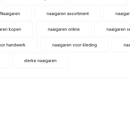
Naaigaren
naaigaren assortiment
naaigar
aren kopen
naaigaren online
naaigaren s
oor handwerk
naaigaren voor kleding
naa
sterke naaigaren