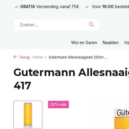
GRATIS
Verzending vanaf 75€
Voor
16:00
besteld
Wol en Garen
Naalden
H
Terug
Home
Gutermann Allesnaaigaren 200m ...
Gutermann Allesnaai
417
32% sale