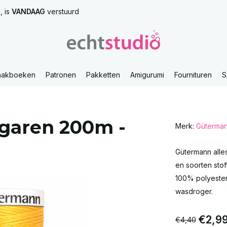
, is
VANDAAG
verstuurd
aakboeken
Patronen
Pakketten
Amigurumi
Fournituren
S
garen 200m -
Merk:
Güterma
Gütermann alle
en soorten stof
100% polyester
wasdroger.
€2,9
€4,40