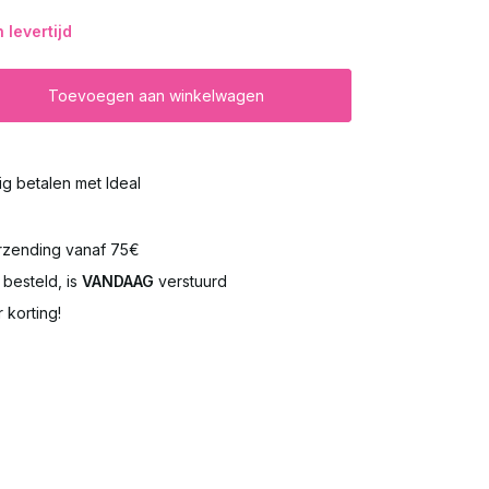
levertijd
Toevoegen aan winkelwagen
lig betalen met Ideal
rzending vanaf 75€
besteld, is
VANDAAG
verstuurd
 korting!