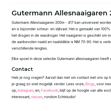
Gutermann Allesnaaigaren 
Gutermann Allesnaaigaren 200m - 417 kan universeel worden
en is bijzonder scheur- en slijtvast. Het is gemaakt van 100
het drogen in de wasdroger. Het naaigaren is geschikt om 
de aanbevolen naald en naalddikte is NM 70-90. Het is verkr
verschillende lengtes.
Elke spoel in deze selectie Gutermann allesnaaigaren heeft
Contact
Heb je nog vragen? Aarzel dan niet om contact met ons op 
je graag zo snel mogelijk verder. Lees onze‚
Blogs
‚ voor mee
op‚
Instagram
‚ en‚
Facebook
‚ blijf op de hoogte van alle exc
interessant‚
nieuws
‚ rondom Echtstudio!