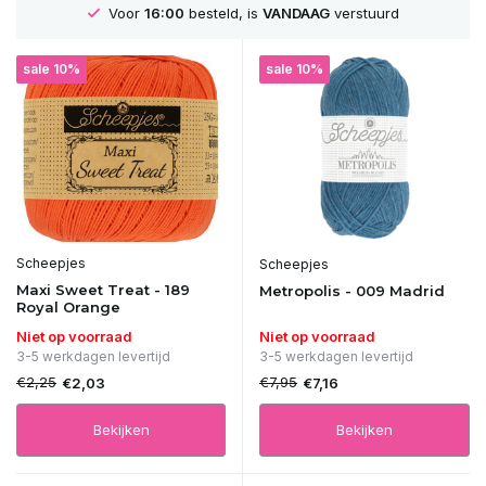
NDAAG
verstuurd
GRATIS
Verzending vanaf 75
sale 10%
sale 10%
Scheepjes
Scheepjes
Maxi Sweet Treat - 189
Metropolis - 009 Madrid
Royal Orange
Niet op voorraad
Niet op voorraad
3-5 werkdagen levertijd
3-5 werkdagen levertijd
€2,25
€7,95
€2,03
€7,16
Bekijken
Bekijken