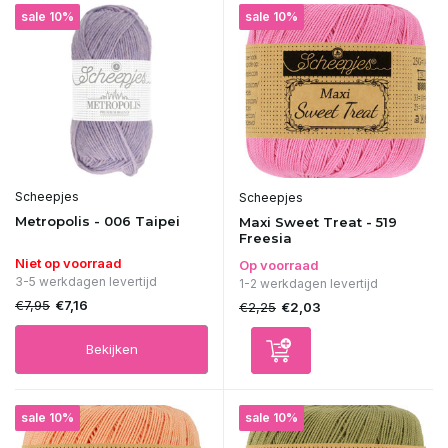
sale 10%
sale 10%
Scheepjes
Scheepjes
Metropolis - 006 Taipei
Maxi Sweet Treat - 519
Freesia
Niet op voorraad
Op voorraad
3-5 werkdagen levertijd
1-2 werkdagen levertijd
€7,95
€7,16
€2,25
€2,03
Bekijken
sale 10%
sale 10%