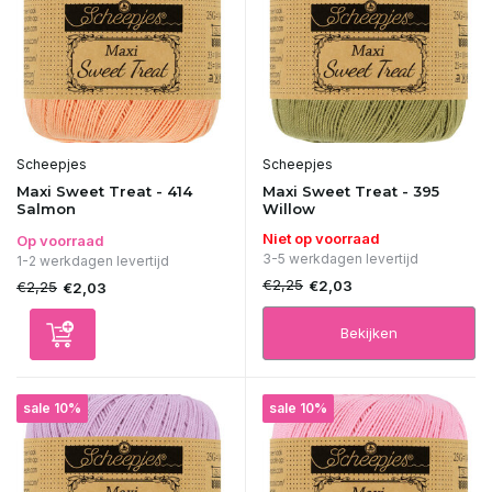
Scheepjes
Scheepjes
Maxi Sweet Treat - 414
Maxi Sweet Treat - 395
Salmon
Willow
Niet op voorraad
Op voorraad
3-5 werkdagen levertijd
1-2 werkdagen levertijd
€2,25
€2,03
€2,25
€2,03
Bekijken
sale 10%
sale 10%