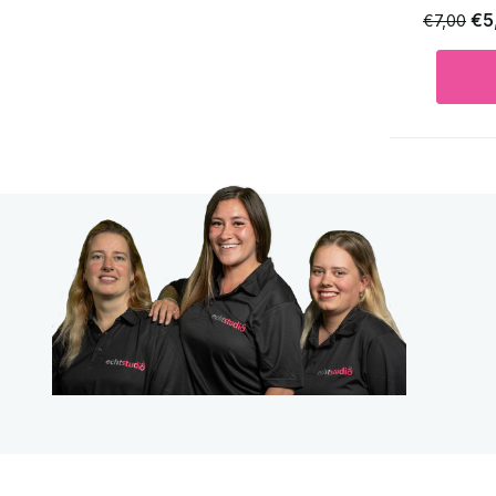
€5
€7,00