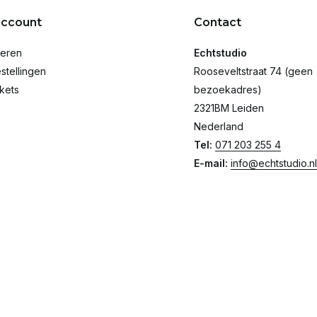
account
Contact
reren
Echtstudio
stellingen
Rooseveltstraat 74 (geen
ckets
bezoekadres)
2321BM Leiden
Nederland
Tel:
071 203 255 4
E-mail:
info@echtstudio.nl