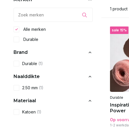
1 product
Alle merken
sale 15%
Durable
Brand
Durable
(1)
Naalddikte
2.50 mm
(1)
Durable
Materiaal
Inspirat
Power
Katoen
(1)
Op voorr
1-2 werkda