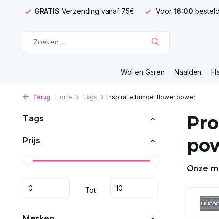
GRATIS
Verzending vanaf 75€
Voor
16:00
besteld
Wol en Garen
Naalden
H
Terug
Home
Tags
inspiratie bundel flower power
Pro
Tags
po
Prijs
Onze m
Tot
Merken