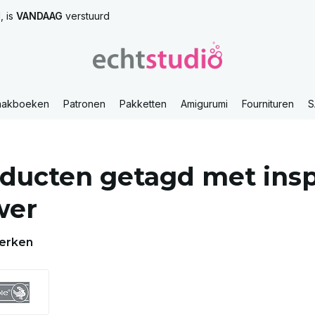
, is
VANDAAG
verstuurd
aakboeken
Patronen
Pakketten
Amigurumi
Fournituren
S
ducten getagd met insp
wer
erken