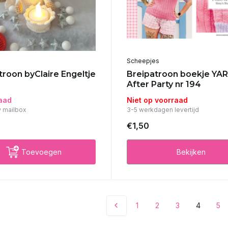
Scheepjes
roon byClaire Engeltje
Breipatroon boekje YA
After Party nr 194
aad
Niet op voorraad
w mailbox
3-5 werkdagen levertijd
€1,50
Toevoegen
Bekijken
1
2
3
4
5