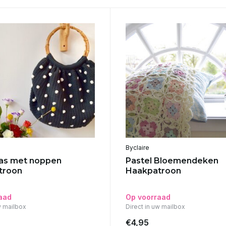
Byclaire
as met noppen
Pastel Bloemendeken
troon
Haakpatroon
aad
Op voorraad
w mailbox
Direct in uw mailbox
€4,95