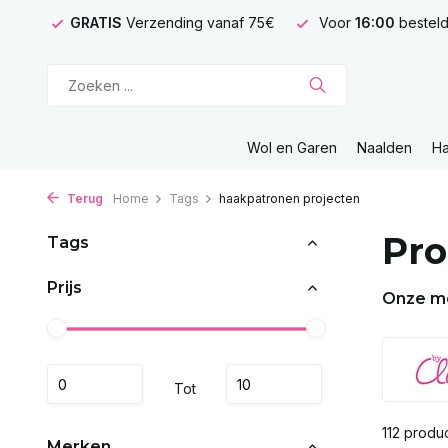
GRATIS
Verzending vanaf 75€
Voor
16:00
besteld
Wol en Garen
Naalden
H
Terug
Home
Tags
haakpatronen projecten
Pro
Tags
Prijs
Onze m
Tot
112 produ
Merken