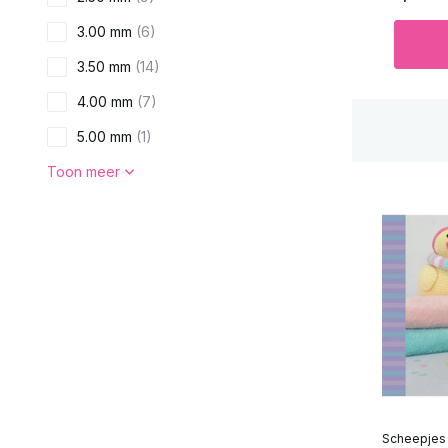
3.00 mm
(6)
3.50 mm
(14)
4.00 mm
(7)
5.00 mm
(1)
Toon meer
Materiaal
Katoen
(14)
Acryl
(6)
Wol
(4)
Gewicht
50 Gram
(2)
Scheepjes