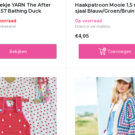
kje YARN The After
Haakpatroon Mooie 1,5
r.57 Bathing Duck
sjaal Blauw/Groen/Bruin
voorraad
Op voorraad
Onbekend
Direct in uw mailbox
€4,95
Bekijken
Toevoegen