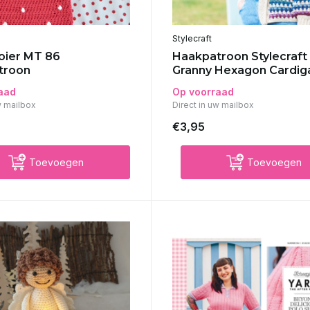
Stylecraft
oier MT 86
Haakpatroon Stylecraft
troon
Granny Hexagon Cardig
aad
Op voorraad
w mailbox
Direct in uw mailbox
€3,95
Toevoegen
Toevoegen