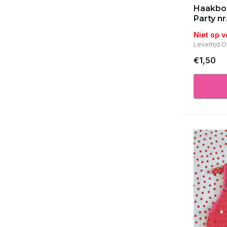
Haakboe
Party n
Niet op 
Levertijd 
€1,50