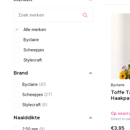
Alle merken
Byclaire
Scheepjes
Stylecraft
Brand
Byclaire
(41)
Byclaire
Toffe T
Scheepjes
(27)
Haakpa
Stylecraft
(6)
Op voorr
Naalddikte
Direct in u
€3,95
2.50 mm
(9)