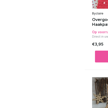
Byclaire
Overgo
Haakpa
Op voorr
Direct in u
€3,95