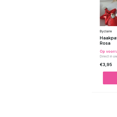
Byclaire
Haakpat
Rosa
Op voorr
Direct in u
€3,95