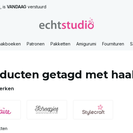
, is
VANDAAG
verstuurd
aakboeken
Patronen
Pakketten
Amigurumi
Fournituren
S
ducten getagd met haa
erken
cten