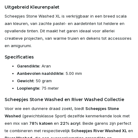
Uitgebreid Kleurenpalet
Scheepjes Stone Washed XL is verkrijgbaar in een breed scala
aan kleuren, van zachte pastel- en aardetinten tot heldere en
opvallende tinten. Dit maakt het garen ideaal voor allerlei
creatieve projecten, van warme truien en dekens tot accessoires
en amigurumi.
Specificaties
Garendikte:
Aran
Aanbevolen naalddikte:
5.00 mm
Gewicht:
50 gram
Looplengte:
75 meter
Scheepjes Stone Washed en River Washed Collectie
Voor wie een dunnere draad zoekt, biedt
Scheepjes Stone
Washed
(gewichtsklasse Sport) dezelfde kenmerkende look met
een mix van
78% katoen
en
22% acryl
. Beide garens zijn perfect
te combineren met respectievelijk
Scheepjes River Washed XL
en
River Washed
, die een overeenkomstige garendikte en