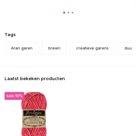
Tags
Aran garen
breien
creatieve garens
duurz
Laatst bekeken producten
sale 10%