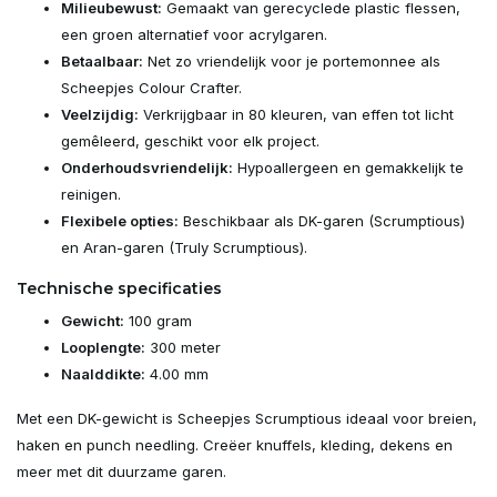
Milieubewust:
Gemaakt van gerecyclede plastic flessen,
een groen alternatief voor acrylgaren.
Betaalbaar:
Net zo vriendelijk voor je portemonnee als
Scheepjes Colour Crafter.
Veelzijdig:
Verkrijgbaar in 80 kleuren, van effen tot licht
gemêleerd, geschikt voor elk project.
Onderhoudsvriendelijk:
Hypoallergeen en gemakkelijk te
reinigen.
Flexibele opties:
Beschikbaar als DK-garen (Scrumptious)
en Aran-garen (Truly Scrumptious).
Technische specificaties
Gewicht:
100 gram
Looplengte:
300 meter
Naalddikte:
4.00 mm
Met een DK-gewicht is Scheepjes Scrumptious ideaal voor breien,
haken en punch needling. Creëer knuffels, kleding, dekens en
meer met dit duurzame garen.