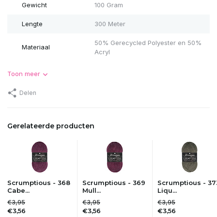
Gewicht
100 Gram
Lengte
300 Meter
50% Gerecycled Polyester en 50%
Materiaal
Acryl
Toon meer
Delen
Gerelateerde producten
Scrumptious - 368
Scrumptious - 369
Scrumptious - 37
Cabe...
Mull...
Liqu...
€3,95
€3,95
€3,95
€3,56
€3,56
€3,56