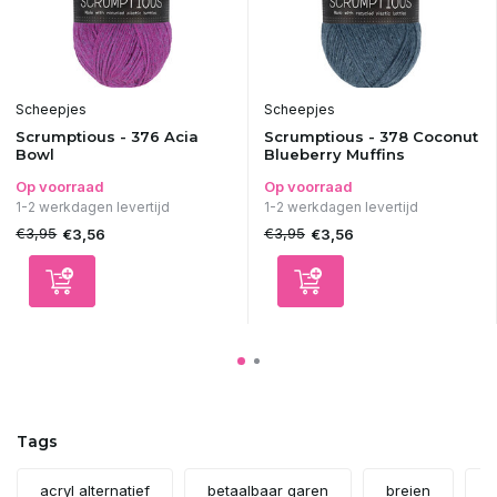
Scheepjes
Scheepjes
Scrumptious - 376 Acia
Scrumptious - 378 Coconut
Bowl
Blueberry Muffins
Op voorraad
Op voorraad
1-2 werkdagen levertijd
1-2 werkdagen levertijd
€3,95
€3,95
€3,56
€3,56
Tags
acryl alternatief
betaalbaar garen
breien
b