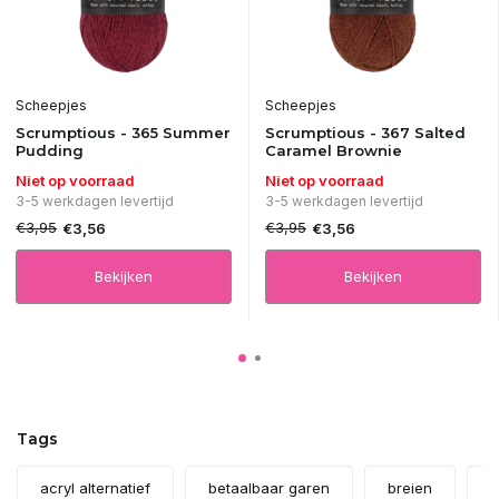
Scheepjes
Scheepjes
Scrumptious - 365 Summer
Scrumptious - 367 Salted
Pudding
Caramel Brownie
Niet op voorraad
Niet op voorraad
3-5 werkdagen levertijd
3-5 werkdagen levertijd
€3,95
€3,95
€3,56
€3,56
Bekijken
Bekijken
Tags
acryl alternatief
betaalbaar garen
breien
b