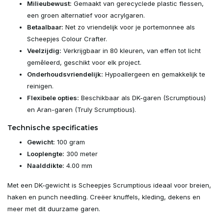
Milieubewust:
Gemaakt van gerecyclede plastic flessen,
een groen alternatief voor acrylgaren.
Betaalbaar:
Net zo vriendelijk voor je portemonnee als
Scheepjes Colour Crafter.
Veelzijdig:
Verkrijgbaar in 80 kleuren, van effen tot licht
gemêleerd, geschikt voor elk project.
Onderhoudsvriendelijk:
Hypoallergeen en gemakkelijk te
reinigen.
Flexibele opties:
Beschikbaar als DK-garen (Scrumptious)
en Aran-garen (Truly Scrumptious).
Technische specificaties
Gewicht:
100 gram
Looplengte:
300 meter
Naalddikte:
4.00 mm
Met een DK-gewicht is Scheepjes Scrumptious ideaal voor breien,
haken en punch needling. Creëer knuffels, kleding, dekens en
meer met dit duurzame garen.