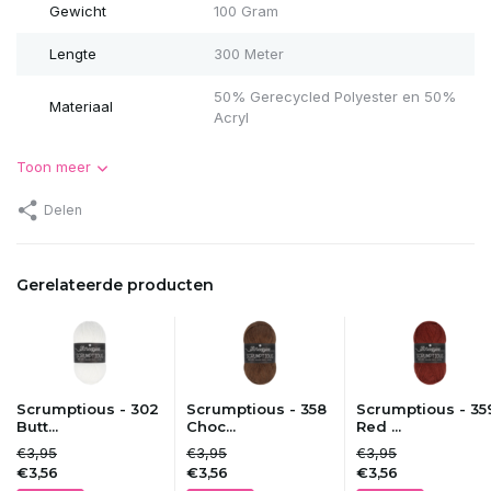
Gewicht
100 Gram
Lengte
300 Meter
50% Gerecycled Polyester en 50%
Materiaal
Acryl
Toon meer
Delen
Gerelateerde producten
Scrumptious - 302
Scrumptious - 358
Scrumptious - 35
Butt...
Choc...
Red ...
€3,95
€3,95
€3,95
€3,56
€3,56
€3,56