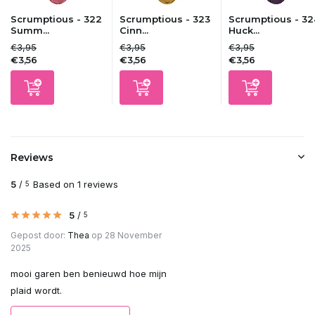
Scrumptious - 322
Scrumptious - 323
Scrumptious - 32
Summ...
Cinn...
Huck...
€3,95
€3,95
€3,95
€3,56
€3,56
€3,56
Reviews
5
/
Based on 1 reviews
5
5
/
5
Gepost door:
Thea
op 28 November
2025
mooi garen ben benieuwd hoe mijn
plaid wordt.