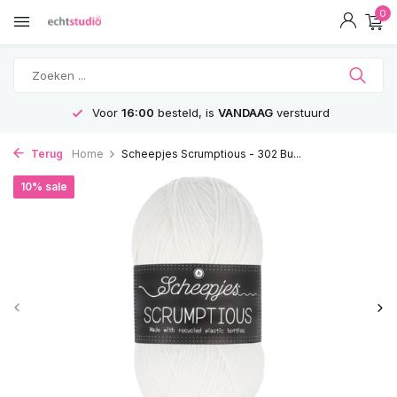
0
stuurd
GRATIS
Verzending vanaf 75€
Terug
Home
Scheepjes Scrumptious - 302 Bu...
10% sale