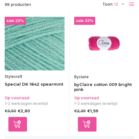
Toon:
98 producten
sale 20%
sale 33%
Stylecraft
Byclaire
Special DK 1842 spearmint
byClaire cotton 009 bright
pink
Op voorraad
Op voorraad
1-2 werkdagen levertijd
1-2 werkdagen levertijd
€3,50
€2,39
€2,80
€1,59