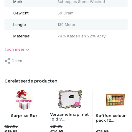
Merk
Scheepjes Stone Washed
Gewicht
50 Gram
Lengte
130 Meter
Materiaal
78% Katoen en 22% Acryl
Toon meer
Delen
Gerelateerde producten
Verzamelmap met
Surprise Box
Softfun colour
10 div...
pack 12...
€29,95
€21,95
€19,95
€14,95
€15,99