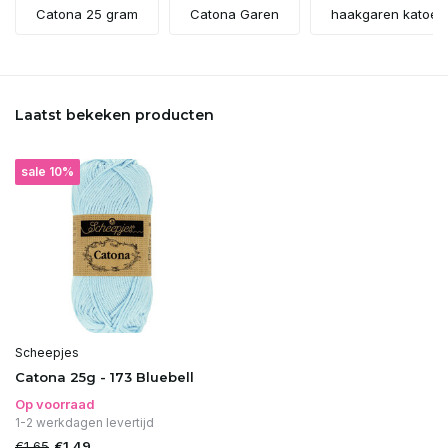
Catona 25 gram
Catona Garen
haakgaren katoen
Laatst bekeken producten
sale 10%
Scheepjes
Catona 25g - 173 Bluebell
Op voorraad
1-2 werkdagen levertijd
€1,65
€1,49