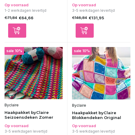
Op voorraad
Op voorraad
1-2 werkdagen levertijd
3-5 werkdagen levertijd
€71,84
€146,84
€64,66
€131,95
sale 10%
sale 10%
Byclaire
Byclaire
Haakpakket byClaire
Haakpakket byClaire
Seizoensdeken Zomer
Blokkendeken Original
Op voorraad
Op voorraad
3-5 werkdagen levertijd
3-5 werkdagen levertijd