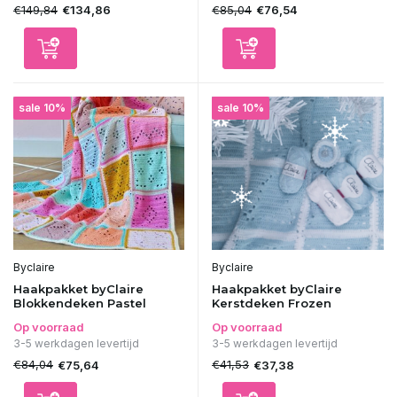
€149,84
€85,04
€134,86
€76,54
sale 10%
sale 10%
Byclaire
Byclaire
Haakpakket byClaire
Haakpakket byClaire
Blokkendeken Pastel
Kerstdeken Frozen
Op voorraad
Op voorraad
3-5 werkdagen levertijd
3-5 werkdagen levertijd
€84,04
€41,53
€75,64
€37,38