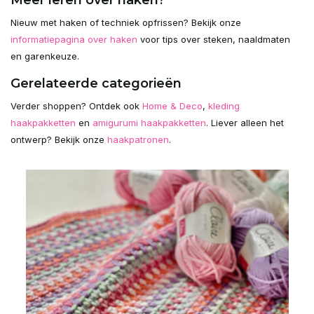
Nieuw met haken of techniek opfrissen? Bekijk onze
informatiepagina over haken
voor tips over steken, naaldmaten
en garenkeuze.
Gerelateerde categorieën
Verder shoppen? Ontdek ook
Home & Deco
,
kleding
haakpakketten
en
amigurumi haakpakketten
. Liever alleen het
ontwerp? Bekijk onze
haakpatronen
.