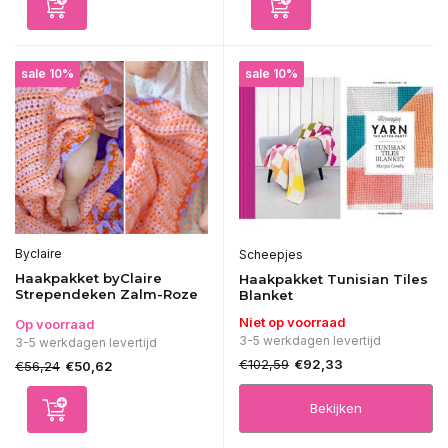
sale 10%
sale 10%
Byclaire
Scheepjes
Haakpakket byClaire
Haakpakket Tunisian Tiles
Strependeken Zalm-Roze
Blanket
Niet op voorraad
Op voorraad
3-5 werkdagen levertijd
3-5 werkdagen levertijd
€102,59
€92,33
€56,24
€50,62
Bekijken