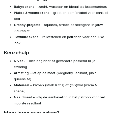
Babydekens
– zacht, wasbaar en ideaal als kraamcadeau
Plaids & woondekens
– groot en comfortabel voor bank of
bed
Granny-projects
– squares, stripes of hexagons in jouw
kleurpalet
Textuurdekens
– reliefsteken en patronen voor een luxe
look
Keuzehulp
Niveau
– kies beginner of gevorderd passend bij je
ervaring
Afmeting
– let op de maat (wiegbaby, ledikant, plaid,
queensize)
Materiaal
– katoen (strak & fris) of (mix)wol (warm &
soepel)
Naaldmaat
– volg de aanbeveling in het patroon voor het
mooiste resultaat
Meer leren over haken?