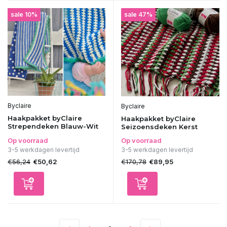
sale 10%
sale 47%
Byclaire
Byclaire
Haakpakket byClaire
Haakpakket byClaire
Strependeken Blauw-Wit
Seizoensdeken Kerst
Op voorraad
Op voorraad
3-5 werkdagen levertijd
3-5 werkdagen levertijd
€56,24
€170,78
€50,62
€89,95