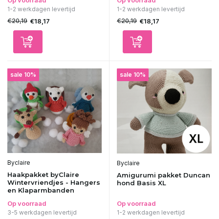
Op voorraad
Op voorraad
1-2 werkdagen levertijd
1-2 werkdagen levertijd
€20,19
€20,19
€18,17
€18,17
sale 10%
sale 10%
Byclaire
Byclaire
Haakpakket byClaire
Amigurumi pakket Duncan
Wintervriendjes - Hangers
hond Basis XL
en Klaparmbanden
Op voorraad
Op voorraad
3-5 werkdagen levertijd
1-2 werkdagen levertijd