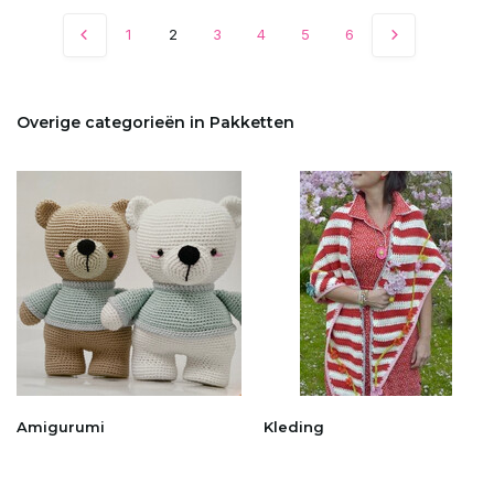
1
2
3
4
5
6
Overige categorieën in Pakketten
Amigurumi
Kleding