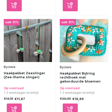
sale 10%
sale 10%
Byclaire
Byclaire
Haakpakket Zeeslinger
Haakpakket Bijtring
(Zee-thema slinger)
rechthoek met
geborduurde bloemen
Op voorraad
Op voorraad
1-2 werkdagen levertijd
1-2 werkdagen levertijd
€13,19
€20,99
€11,87
€18,89