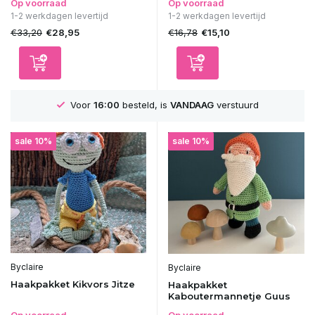
Op voorraad
Op voorraad
1-2 werkdagen levertijd
1-2 werkdagen levertijd
€33,20
€16,78
€28,95
€15,10
GRATIS
Verzending vanaf 75€
sale 10%
sale 10%
Byclaire
Byclaire
Haakpakket Kikvors Jitze
Haakpakket
Kaboutermannetje Guus