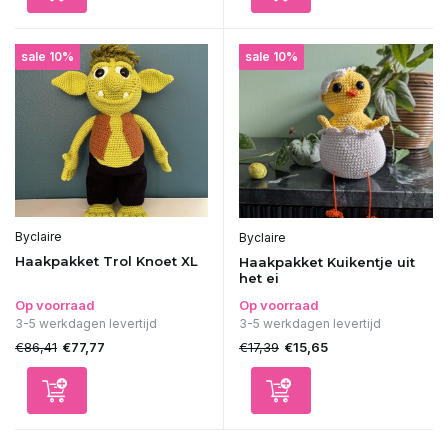
sale 10%
sale 10%
Byclaire
Byclaire
Haakpakket Trol Knoet XL
Haakpakket Kuikentje uit
het ei
Op voorraad
Op voorraad
3-5 werkdagen levertijd
3-5 werkdagen levertijd
€86,41
€17,39
€77,77
€15,65