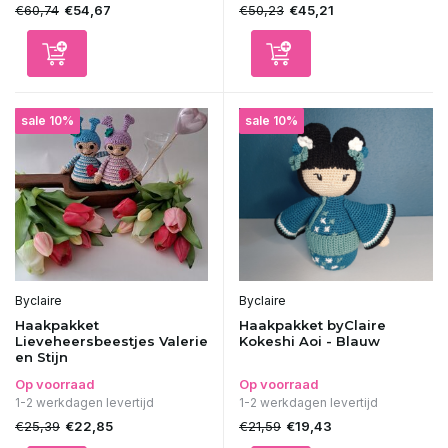
€60,74
€50,23
€54,67
€45,21
sale 10%
sale 10%
Byclaire
Byclaire
Haakpakket
Haakpakket byClaire
Lieveheersbeestjes Valerie
Kokeshi Aoi - Blauw
en Stijn
Op voorraad
Op voorraad
1-2 werkdagen levertijd
1-2 werkdagen levertijd
€25,39
€21,59
€22,85
€19,43