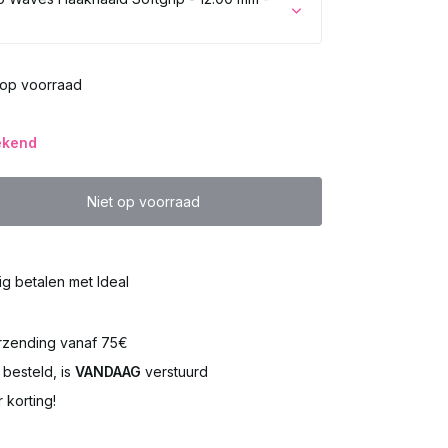
 op voorraad
ekend
Niet op voorraad
Uitverkocht
lig betalen met Ideal
rzending vanaf 75€
besteld, is
VANDAAG
verstuurd
 korting!