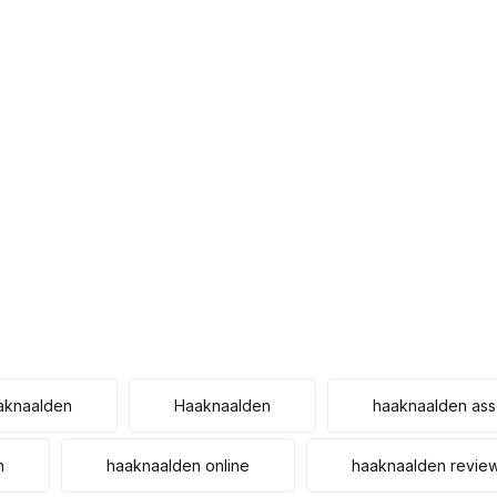
aknaalden
Haaknaalden
haaknaalden ass
n
haaknaalden online
haaknaalden revie