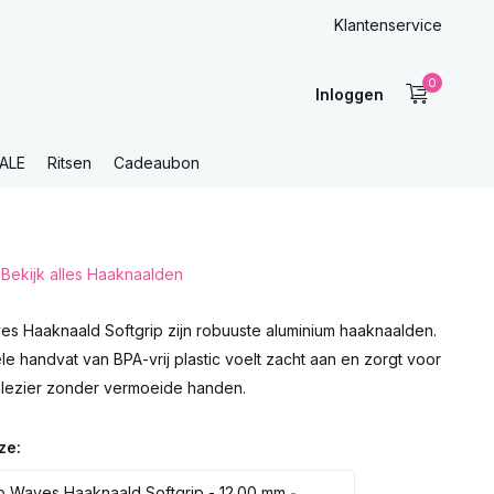
Klantenservice
0
Inloggen
ALE
Ritsen
Cadeaubon
Bekijk alles Haaknaalden
es Haaknaald Softgrip zijn robuuste aluminium haaknaalden.
e handvat van BPA-vrij plastic voelt zacht aan en zorgt voor
lezier zonder vermoeide handen.
ze:
o Waves Haaknaald Softgrip - 12.00 mm
-