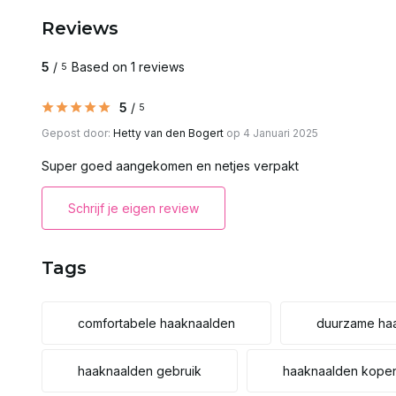
Reviews
5
/
Based on 1 reviews
5
5
/
5
Gepost door:
Hetty van den Bogert
op 4 Januari 2025
Super goed aangekomen en netjes verpakt
Schrijf je eigen review
Tags
comfortabele haaknaalden
duurzame ha
haaknaalden gebruik
haaknaalden kope