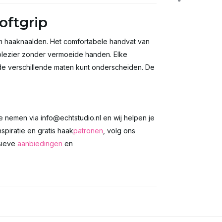
oftgrip
um haaknaalden. Het comfortabele handvat van
kplezier zonder vermoeide handen. Elke
k de verschillende maten kunt onderscheiden. De
te nemen via
info@echtstudio.nl
en wij helpen je
spiratie en gratis haak
patronen
, volg ons
usieve
aanbiedingen
en