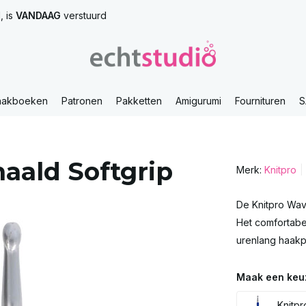
, is
VANDAAG
verstuurd
aakboeken
Patronen
Pakketten
Amigurumi
Fournituren
S
aald Softgrip
Merk:
Knitpro
De Knitpro Wav
Het comfortabel
urenlang haakp
Maak een keu
Knitpr