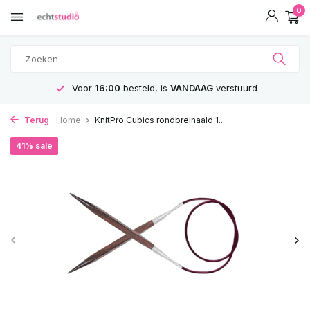
0
Voor
16:00
besteld, is
VANDAAG
verstuurd
Terug
Home
KnitPro Cubics rondbreinaald 1...
41% sale